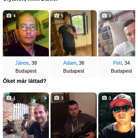
4
5
3
János
Adam
Peti
, 38
, 36
, 34
Budapest
Budapest
Budapest
Őket már láttad?
1
3
3