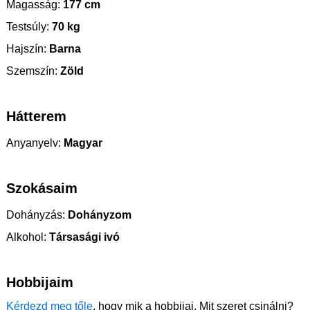
Magasság:
177 cm
Testsúly:
70 kg
Hajszín:
Barna
Szemszín:
Zöld
Hátterem
Anyanyelv:
Magyar
Szokásaim
Dohányzás:
Dohányzom
Alkohol:
Társasági ivó
Hobbijaim
Kérdezd meg tőle
, hogy mik a hobbijai. Mit szeret csinálni?