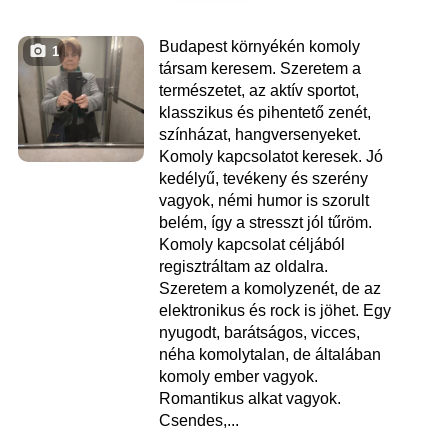
Budapest környékén komoly
1
társam keresem. Szeretem a
természetet, az aktív sportot,
klasszikus és pihentető zenét,
színházat, hangversenyeket.
Komoly kapcsolatot keresek. Jó
kedélyű, tevékeny és szerény
vagyok, némi humor is szorult
belém, így a stresszt jól tűröm.
Komoly kapcsolat céljából
regisztráltam az oldalra.
Szeretem a komolyzenét, de az
elektronikus és rock is jöhet. Egy
nyugodt, barátságos, vicces,
néha komolytalan, de általában
komoly ember vagyok.
Romantikus alkat vagyok.
Csendes,...