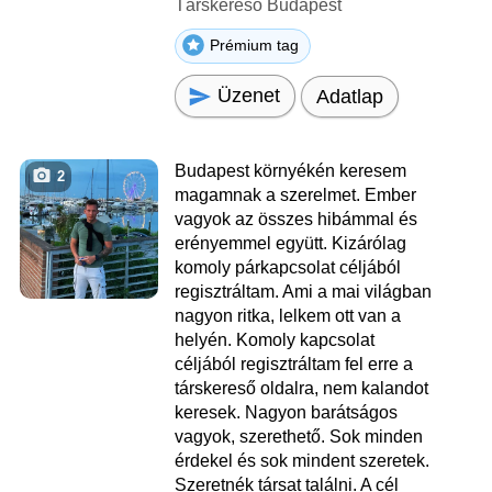
Társkereső Budapest
Prémium tag
Üzenet
Adatlap
Budapest környékén keresem
2
magamnak a szerelmet. Ember
vagyok az összes hibámmal és
erényemmel együtt. Kizárólag
komoly párkapcsolat céljából
regisztráltam. Ami a mai világban
nagyon ritka, lelkem ott van a
helyén. Komoly kapcsolat
céljából regisztráltam fel erre a
társkereső oldalra, nem kalandot
keresek. Nagyon barátságos
vagyok, szerethető. Sok minden
érdekel és sok mindent szeretek.
Szeretnék társat találni. A cél