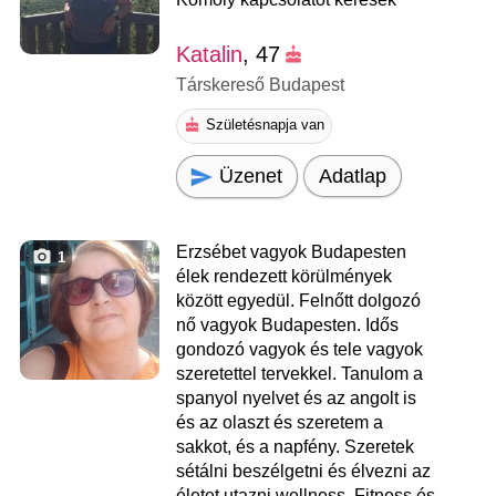
Katalin
, 47
Társkereső Budapest
Születésnapja van
Üzenet
Adatlap
Erzsébet vagyok Budapesten
1
élek rendezett körülmények
között egyedül. Felnőtt dolgozó
nő vagyok Budapesten. Idős
gondozó vagyok és tele vagyok
szeretettel tervekkel. Tanulom a
spanyol nyelvet és az angolt is
és az olaszt és szeretem a
sakkot, és a napfény. Szeretek
sétálni beszélgetni és élvezni az
életet utazni wellness. Fitness és