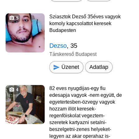
Sziasztok Dezső 35éves vagyok
5
komoly kapcsolattot keresek
Budapesten
Dezso
, 35
Társkereső Budapest
Üzenet
Adatlap
82 eves nyugdijas-egy fiu
4
edesapja vagyok -nem együtt, de
egyetertesben-özvegy vagyok
hozzam illöt keresek-
regenföiskolat vegeztem-
szeretek kartyazni setalni-
beszelgetni-zenes helyeket-
legyen az akar operahaz is-