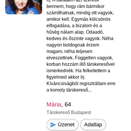
bennem, hogy rám bármikor
számíthatnak, mindig ott vagyok,
amikor kell. Egymás kölcsönös
elfogadása, a bizalom és a
hűség nálam alap. Odaadó,
kedves és őszinte vagyok. Néha
nagyon boldognak érzem
magam, néha teljesen
elveszettnek. Független vagyok,
korban hozzám illő társkeresővel
ismerkednék. Ha felkeltettem a
figyelmed akkor írj.
Kíváncsiságból regisztráltam erre
a komoly társkereső...
Mária
, 64
Társkereső Budapest
Üzenet
Adatlap