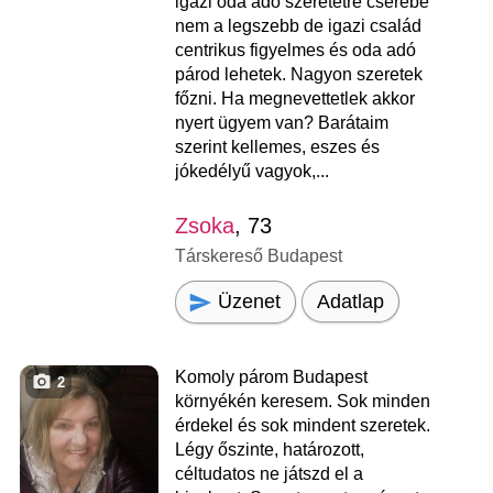
igazi oda adó szeretetre cserébe
nem a legszebb de igazi család
centrikus figyelmes és oda adó
párod lehetek. Nagyon szeretek
főzni. Ha megnevettetlek akkor
nyert ügyem van? Barátaim
szerint kellemes, eszes és
jókedélyű vagyok,...
Zsoka
, 73
Társkereső Budapest
Üzenet
Adatlap
Komoly párom Budapest
2
környékén keresem. Sok minden
érdekel és sok mindent szeretek.
Légy őszinte, határozott,
céltudatos ne játszd el a