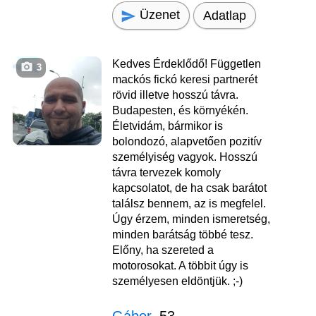
Üzenet
Adatlap
Kedves Érdeklődő! Független
3
mackós fickó keresi partnerét
rövid illetve hosszú távra.
Budapesten, és környékén.
Életvidám, bármikor is
bolondozó, alapvetően pozitív
személyiség vagyok. Hosszú
távra tervezek komoly
kapcsolatot, de ha csak barátot
találsz bennem, az is megfelel.
Úgy érzem, minden ismeretség,
minden barátság többé tesz.
Előny, ha szereted a
motorosokat. A többit úgy is
személyesen eldöntjük. ;-)
Gábor
, 53