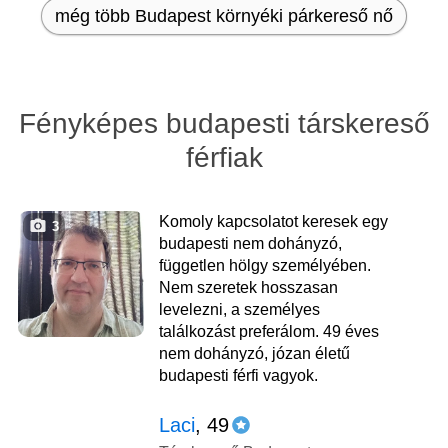
még több Budapest környéki párkereső nő
Fényképes budapesti társkereső
férfiak
Komoly kapcsolatot keresek egy
3
budapesti nem dohányzó,
független hölgy személyében.
Nem szeretek hosszasan
levelezni, a személyes
találkozást preferálom. 49 éves
nem dohányzó, józan életű
budapesti férfi vagyok.
Laci
, 49