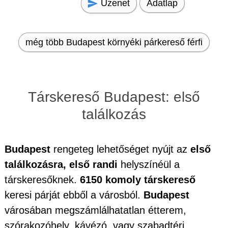
Üzenet
Adatlap
még több Budapest környéki párkereső férfi
Társkereső Budapest: első
találkozás
Budapest
rengeteg lehetőséget nyújt az
első
találkozásra, első randi
helyszínéül a
társkeresőknek.
6150 komoly társkereső
keresi párját ebből a városból.
Budapest
városában megszámlálhatatlan étterem,
szórakozóhely, kávézó, vagy szabadtéri