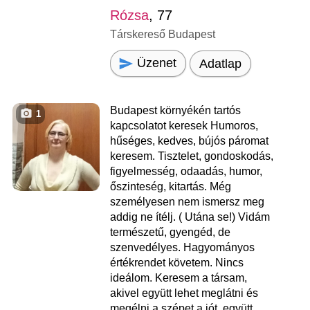
Rózsa
, 77
Társkereső Budapest
Üzenet
Adatlap
Budapest környékén tartós
1
kapcsolatot keresek Humoros,
hűséges, kedves, bújós páromat
keresem. Tisztelet, gondoskodás,
figyelmesség, odaadás, humor,
őszinteség, kitartás. Még
személyesen nem ismersz meg
addig ne ítélj. ( Utána se!) Vidám
természetű, gyengéd, de
szenvedélyes. Hagyományos
értékrendet követem. Nincs
ideálom. Keresem a társam,
akivel együtt lehet meglátni és
megélni a szépet a jót, együtt