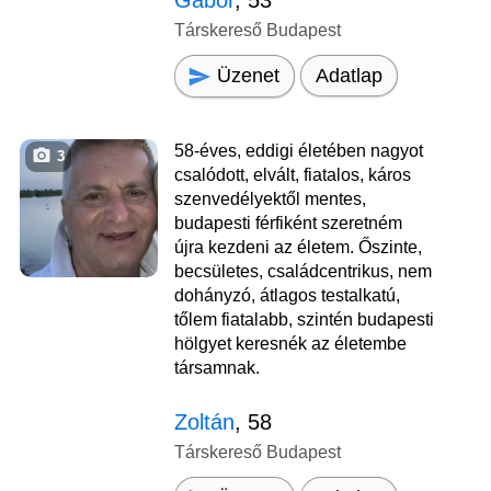
Társkereső Budapest
Üzenet
Adatlap
58-éves, eddigi életében nagyot
3
csalódott, elvált, fiatalos, káros
szenvedélyektől mentes,
budapesti férfiként szeretném
újra kezdeni az életem. Őszinte,
becsületes, családcentrikus, nem
dohányzó, átlagos testalkatú,
tőlem fiatalabb, szintén budapesti
hölgyet keresnék az életembe
társamnak.
Zoltán
, 58
Társkereső Budapest