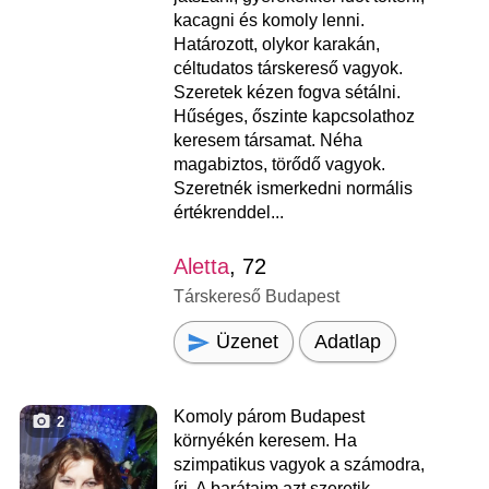
kacagni és komoly lenni.
Határozott, olykor karakán,
céltudatos társkereső vagyok.
Szeretek kézen fogva sétálni.
Hűséges, őszinte kapcsolathoz
keresem társamat. Néha
magabiztos, törődő vagyok.
Szeretnék ismerkedni normális
értékrenddel...
Aletta
, 72
Társkereső Budapest
Üzenet
Adatlap
Komoly párom Budapest
2
környékén keresem. Ha
szimpatikus vagyok a számodra,
írj. A barátaim azt szeretik