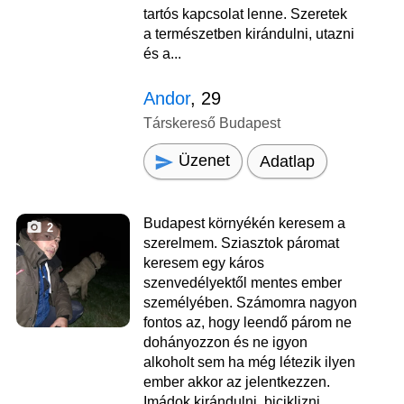
tartós kapcsolat lenne. Szeretek
a természetben kirándulni, utazni
és a...
Andor
, 29
Társkereső Budapest
Üzenet
Adatlap
Budapest környékén keresem a
2
szerelmem. Sziasztok páromat
keresem egy káros
szenvedélyektől mentes ember
személyében. Számomra nagyon
fontos az, hogy leendő párom ne
dohányozzon és ne igyon
alkoholt sem ha még létezik ilyen
ember akkor az jelentkezzen.
Imádok kirándulni, biciklizni.