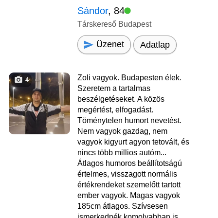
Sándor
, 84
Társkereső Budapest
Üzenet
Adatlap
Zoli vagyok. Budapesten élek.
4
Szeretem a tartalmas
beszélgetéseket. A közös
megértést, elfogadást.
Töménytelen humort nevetést.
Nem vagyok gazdag, nem
vagyok kigyurt agyon tetovált, és
nincs több millios autóm...
Átlagos humoros beállítotságú
értelmes, visszagott normális
értékrendeket szemelőtt tartott
ember vagyok. Magas vagyok
185cm átlagos. Szívsesen
ismerkednék komolyabban is.