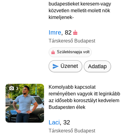
budapestieket keresem-vagy
közvetlen melletit-molett nök
kimeljenek-
Imre
, 82
Társkereső Budapest
Születésnapja volt
Üzenet
Adatlap
Komolyabb kapcsolat
3
reményében vagyok itt leginkább
az idősebb korosztályt kedvelem
Budapesten élek
Laci
, 32
Társkereső Budapest