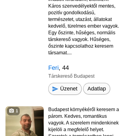
Káros szenvedélyektől mentes,
pozitív gondolkodású,
természetet, utazást, állatokat
kedvelő, türelmes ember vagyok.
Egy őszinte, hűséges, normális
társkereső vagyok. Hűséges,
őszinte kapcsolathoz keresem
társamat....
Feri
, 44
Társkereső Budapest
Üzenet
Adatlap
Budapest környékéről keresem a
1
párom. Kedves, romantikus
vagyok. A szerelem mindenkinek
kijelöli a megfelelő helyet.