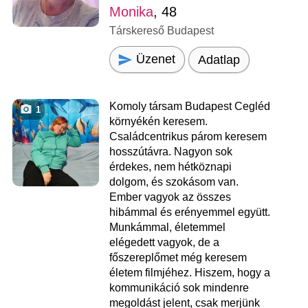
Monika
, 48
Társkereső Budapest
Üzenet
Adatlap
Komoly társam Budapest Cegléd
1
környékén keresem.
Családcentrikus párom keresem
hosszútávra. Nagyon sok
érdekes, nem hétköznapi
dolgom, és szokásom van.
Ember vagyok az összes
hibámmal és erényemmel együtt.
Munkámmal, életemmel
elégedett vagyok, de a
főszereplőmet még keresem
életem filmjéhez. Hiszem, hogy a
kommunikáció sok mindenre
megoldást jelent, csak merjünk