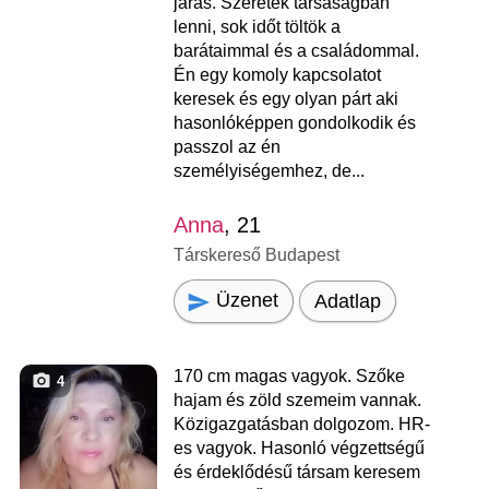
járás. Szeretek társaságban
lenni, sok időt töltök a
barátaimmal és a családommal.
Én egy komoly kapcsolatot
keresek és egy olyan párt aki
hasonlóképpen gondolkodik és
passzol az én
személyiségemhez, de...
Anna
, 21
Társkereső Budapest
Üzenet
Adatlap
170 cm magas vagyok. Szőke
4
hajam és zöld szemeim vannak.
Közigazgatásban dolgozom. HR-
es vagyok. Hasonló végzettségű
és érdeklődésű társam keresem