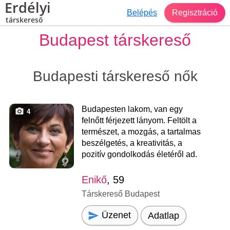
Erdélyi
Belépés
Regisztráció
társkereső
Budapest társkereső
Budapesti társkereső nők
Budapesten lakom, van egy
4
felnőtt férjezett lányom. Feltölt a
természet, a mozgás, a tartalmas
beszélgetés, a kreativitás, a
pozitív gondolkodás életéről ad.
Enikő
, 59
Társkereső Budapest
Üzenet
Adatlap