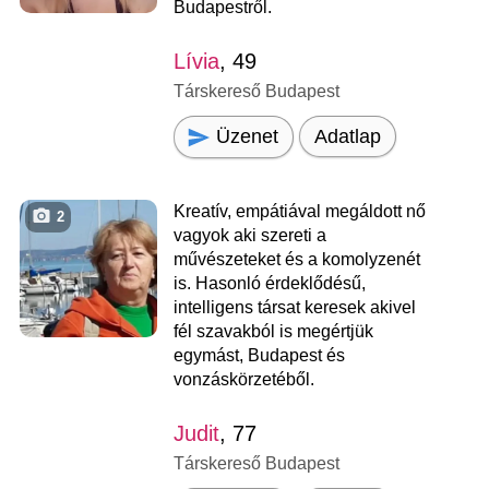
Budapestről.
Lívia
, 49
Társkereső Budapest
Üzenet
Adatlap
Kreatív, empátiával megáldott nő
2
vagyok aki szereti a
művészeteket és a komolyzenét
is. Hasonló érdeklődésű,
intelligens társat keresek akivel
fél szavakból is megértjük
egymást, Budapest és
vonzáskörzetéből.
Judit
, 77
Társkereső Budapest