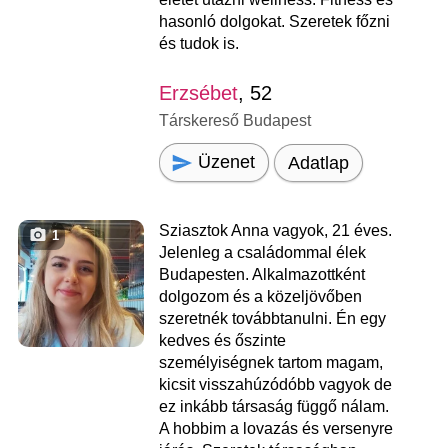
hasonló dolgokat. Szeretek főzni
és tudok is.
Erzsébet
, 52
Társkereső Budapest
Üzenet
Adatlap
Sziasztok Anna vagyok, 21 éves.
1
Jelenleg a családommal élek
Budapesten. Alkalmazottként
dolgozom és a közeljövőben
szeretnék továbbtanulni. Én egy
kedves és őszinte
személyiségnek tartom magam,
kicsit visszahúzódóbb vagyok de
ez inkább társaság függő nálam.
A hobbim a lovazás és versenyre