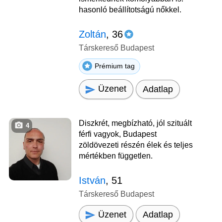
hasonló beállítotságú nőkkel.
Zoltán
, 36
Társkereső Budapest
Prémium tag
Üzenet
Adatlap
Diszkrét, megbízható, jól szituált
4
férfi vagyok, Budapest
zöldövezeti részén élek és teljes
mértékben független.
István
, 51
Társkereső Budapest
Üzenet
Adatlap