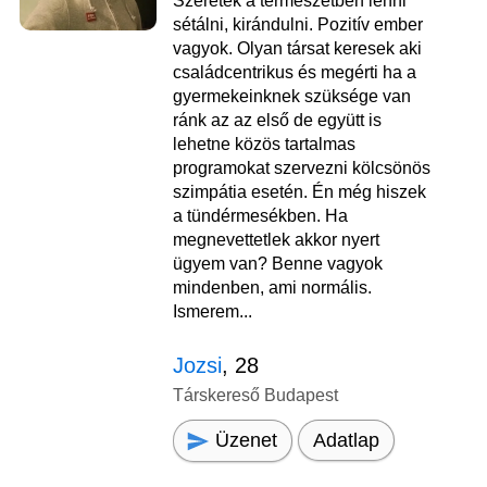
Szeretek a természetben lenni
sétálni, kirándulni. Pozitív ember
vagyok. Olyan társat keresek aki
családcentrikus és megérti ha a
gyermekeinknek szüksége van
ránk az az első de együtt is
lehetne közös tartalmas
programokat szervezni kölcsönös
szimpátia esetén. Én még hiszek
a tündérmesékben. Ha
megnevettetlek akkor nyert
ügyem van? Benne vagyok
mindenben, ami normális.
Ismerem...
Jozsi
, 28
Társkereső Budapest
Üzenet
Adatlap