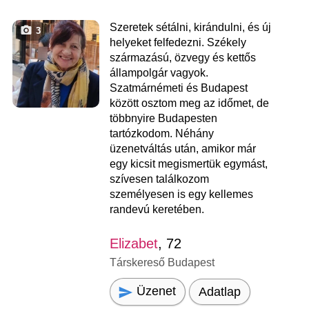
Szeretek sétálni, kirándulni, és új
3
helyeket felfedezni. Székely
származású, özvegy és kettős
állampolgár vagyok.
Szatmárnémeti és Budapest
között osztom meg az időmet, de
többnyire Budapesten
tartózkodom. Néhány
üzenetváltás után, amikor már
egy kicsit megismertük egymást,
szívesen találkozom
személyesen is egy kellemes
randevú keretében.
Elizabet
, 72
Társkereső Budapest
Üzenet
Adatlap