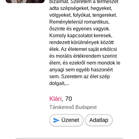
bizalmat. Szeretem a természet
adta szépségeket, hegyeket,
völgyeket, folyókat, tengereket.
Reménytelenül romantikus,
őszinte és egyenes vagyok.
Komoly kapcsolatot keresek,
rendezett körülmények között
élek. Az életemet saját erkölcsi
és morális értékrendem szerint
élem, és ezekről nem mondok le
anyagi sem egyéb haszonért
sem. Szeretem az élet szép
dolgait,...
Klári
, 70
Társkereső Budapest
Üzenet
Adatlap