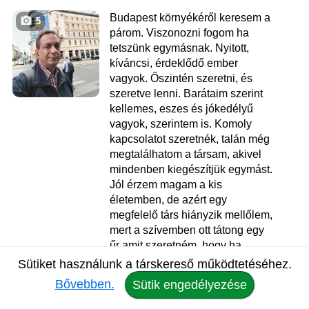
Budapest környékéről keresem a
5
párom. Viszonozni fogom ha
tetszünk egymásnak. Nyitott,
kíváncsi, érdeklődő ember
vagyok. Őszintén szeretni, és
szeretve lenni. Barátaim szerint
kellemes, eszes és jókedélyű
vagyok, szerintem is. Komoly
kapcsolatot szeretnék, talán még
megtalálhatom a társam, akivel
mindenben kiegészítjük egymást.
Jól érzem magam a kis
életemben, de azért egy
megfelelő társ hiányzik mellőlem,
mert a szívemben ott tátong egy
űr amit szeretném, hogy ha
betöltenél. Szeretem az...
Sütiket használunk a társkereső működtetéséhez.
Bővebben.
Sütik engedélyezése
Gábor
, 46