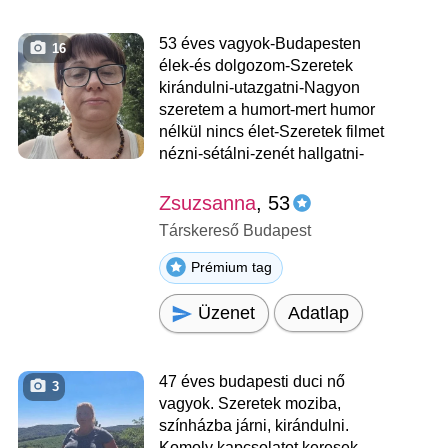
53 éves vagyok-Budapesten
16
élek-és dolgozom-Szeretek
kirándulni-utazgatni-Nagyon
szeretem a humort-mert humor
nélkül nincs élet-Szeretek filmet
nézni-sétálni-zenét hallgatni-
Zsuzsanna
, 53
Társkereső Budapest
Prémium tag
Üzenet
Adatlap
47 éves budapesti duci nő
3
vagyok. Szeretek moziba,
színházba járni, kirándulni.
Komoly kapcsolatot keresek