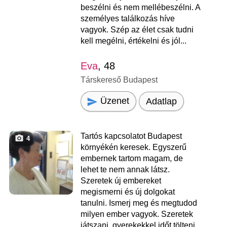
beszélni és nem mellébeszélni. A
személyes találkozás híve
vagyok. Szép az élet csak tudni
kell megélni, értékelni és jól...
Eva
, 48
Társkereső Budapest
Üzenet
Adatlap
Tartós kapcsolatot Budapest
4
környékén keresek. Egyszerű
embernek tartom magam, de
lehet te nem annak látsz.
Szeretek új embereket
megismerni és új dolgokat
tanulni. Ismerj meg és megtudod
milyen ember vagyok. Szeretek
játszani, gyerekekkel időt tölteni,