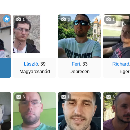
1
3
1
László
Feri
Richard
, 39
, 33
Magyarcsanád
Debrecen
Eger
3
1
3