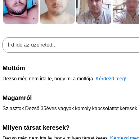
Mottóm
Dezso még nem írta le, hogy mi a mottója.
Kérdezd meg!
Magamról
Sziasztok Dezső 35éves vagyok komoly kapcsolattot keresek
Milyen társat keresek?
Dezso még nem írta le, hogy milyen társat keres.
Kérdezd meg