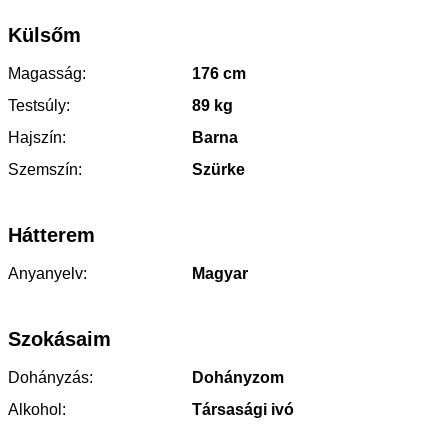
Külsőm
Magasság:
176 cm
Testsúly:
89 kg
Hajszín:
Barna
Szemszín:
Szürke
Hátterem
Anyanyelv:
Magyar
Szokásaim
Dohányzás:
Dohányzom
Alkohol:
Társasági ivó