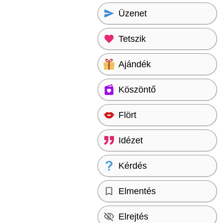
Üzenet
Tetszik
Ajándék
Köszöntő
Flört
Idézet
Kérdés
Elmentés
Elrejtés