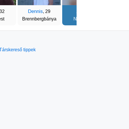
Dennis
Zoli
Norb
 32
, 29
, 41
st
Brennbergbánya
Nagycenk
Buda
Társkereső tippek