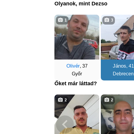
Olyanok, mint Dezso
1
3
Olivér
János
, 37
, 41
Győr
Debrecen
Őket már láttad?
2
2