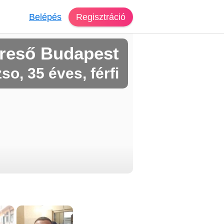
Belépés
Regisztráció
reső Budapest
so, 35 éves, férfi