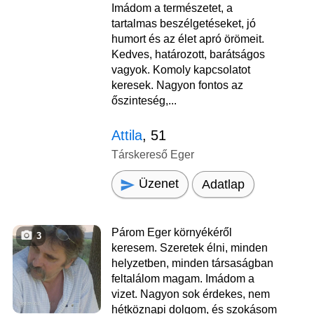
Imádom a természetet, a
tartalmas beszélgetéseket, jó
humort és az élet apró örömeit.
Kedves, határozott, barátságos
vagyok. Komoly kapcsolatot
keresek. Nagyon fontos az
őszinteség,...
Attila
, 51
Társkereső Eger
Üzenet
Adatlap
Párom Eger környékéről
3
keresem. Szeretek élni, minden
helyzetben, minden társaságban
feltalálom magam. Imádom a
vizet. Nagyon sok érdekes, nem
hétköznapi dolgom, és szokásom