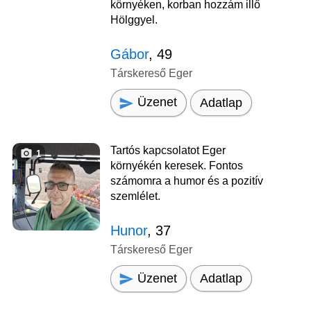
környéken, korban hozzám illő
Hölggyel.
Gábor
, 49
Társkereső Eger
Üzenet
Adatlap
Tartós kapcsolatot Eger
1
környékén keresek. Fontos
számomra a humor és a pozitív
szemlélet.
Hunor
, 37
Társkereső Eger
Üzenet
Adatlap