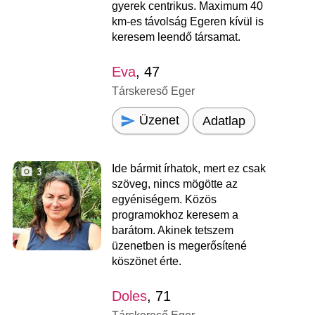
gyerek centrikus. Maximum 40
km-es távolság Egeren kívül is
keresem leendő társamat.
Eva
, 47
Társkereső Eger
Üzenet
Adatlap
Ide bármit írhatok, mert ez csak
3
szöveg, nincs mögötte az
egyéniségem. Közös
programokhoz keresem a
barátom. Akinek tetszem
üzenetben is megerősítené
köszönet érte.
Doles
, 71