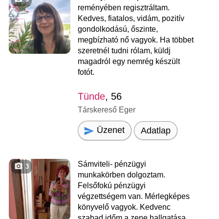
reményében regisztráltam.
Kedves, fiatalos, vidám, pozitív
gondolkodású, őszinte,
megbízható nő vagyok. Ha többet
szeretnél tudni rólam, küldj
magadról egy nemrég készült
fotót.
Tünde
, 56
Társkereső Eger
Üzenet
Adatlap
Sámviteli- pénzügyi
3
munkakörben dolgoztam.
Felsőfokú pénzügyi
végzettségem van. Mérlegképes
könyvelő vagyok. Kedvenc
szabad időm a zene hallgatása,