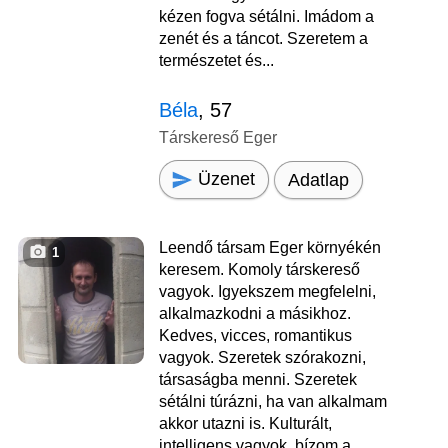
kézen fogva sétálni. Imádom a
zenét és a táncot. Szeretem a
természetet és...
Béla
, 57
Társkereső Eger
Üzenet
Adatlap
Leendő társam Eger környékén
1
keresem. Komoly társkereső
vagyok. Igyekszem megfelelni,
alkalmazkodni a másikhoz.
Kedves, vicces, romantikus
vagyok. Szeretek szórakozni,
társaságba menni. Szeretek
sétálni túrázni, ha van alkalmam
akkor utazni is. Kulturált,
intelligens vagyok, bízom a