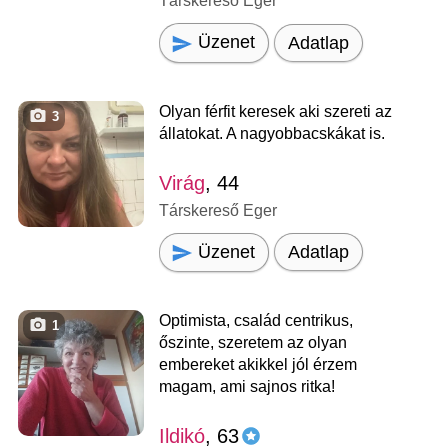
Társkereső Eger
Üzenet
Adatlap
Olyan férfit keresek aki szereti az
3
állatokat. A nagyobbacskákat is.
Virág
, 44
Társkereső Eger
Üzenet
Adatlap
Optimista, család centrikus,
1
őszinte, szeretem az olyan
embereket akikkel jól érzem
magam, ami sajnos ritka!
Ildikó
, 63