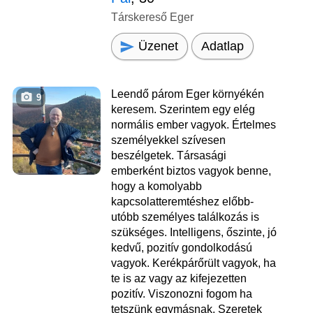
Társkereső Eger
Üzenet
Adatlap
Leendő párom Eger környékén
9
keresem. Szerintem egy elég
normális ember vagyok. Értelmes
személyekkel szívesen
beszélgetek. Társasági
emberként biztos vagyok benne,
hogy a komolyabb
kapcsolatteremtéshez előbb-
utóbb személyes találkozás is
szükséges. Intelligens, őszinte, jó
kedvű, pozitív gondolkodású
vagyok. Kerékpárőrült vagyok, ha
te is az vagy az kifejezetten
pozitív. Viszonozni fogom ha
tetszünk egymásnak. Szeretek