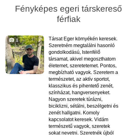
Fényképes egeri társkereső
férfiak
Társat Eger környékén keresek.
1
Szeretném megtalálni hasonló
gondolkodású, Istenfélő
társamat, akivel megoszthatom
életemet, szeretetemet. Pontos,
megbízható vagyok. Szeretem a
természetet, az aktív sportot,
klasszikus és pihentető zenét,
színházat, hangversenyeket.
Nagyon szeretek túrázni,
biciklizni, sétálni, beszélgetni és
zenét hallgatni. Komoly
kapcsolatot keresek. Vidám
természetű vagyok, szeretek
sokat nevetni. Szeretnék újból