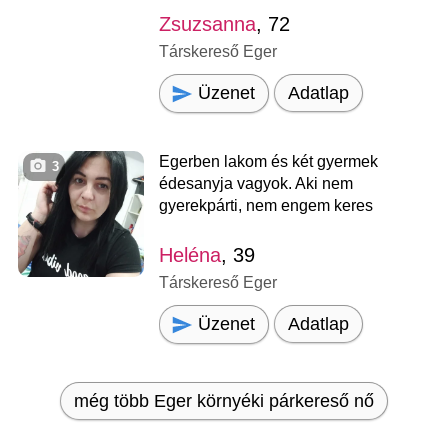
Zsuzsanna
, 72
Társkereső Eger
Üzenet
Adatlap
Egerben lakom és két gyermek
3
édesanyja vagyok. Aki nem
gyerekpárti, nem engem keres
Heléna
, 39
Társkereső Eger
Üzenet
Adatlap
még több Eger környéki párkereső nő