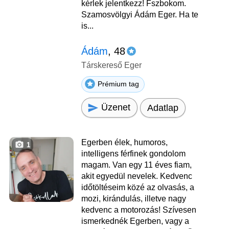
kérlek jelentkezz! Fszbokom.
Szamosvölgyi Ádám Eger. Ha te
is...
Ádám
, 48
Társkereső Eger
Prémium tag
Üzenet
Adatlap
Egerben élek, humoros,
1
intelligens férfinek gondolom
magam. Van egy 11 éves fiam,
akit egyedül nevelek. Kedvenc
időtöltéseim közé az olvasás, a
mozi, kirándulás, illetve nagy
kedvenc a motorozás! Szívesen
ismerkednék Egerben, vagy a