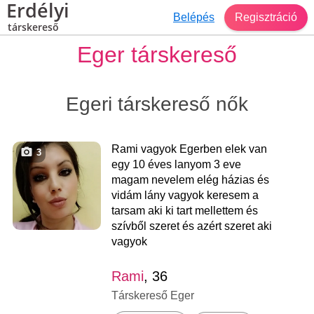
Erdélyi
Belépés
Regisztráció
társkereső
Eger társkereső
Egeri társkereső nők
Rami vagyok Egerben elek van
3
egy 10 éves lanyom 3 eve
magam nevelem elég házias és
vidám lány vagyok keresem a
tarsam aki ki tart mellettem és
szívből szeret és azért szeret aki
vagyok
Rami
, 36
Társkereső Eger