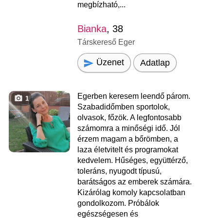
megbízható,...
Bianka
, 38
Társkereső Eger
Üzenet
Adatlap
Egerben keresem leendő párom.
1
Szabadidőmben sportolok,
olvasok, főzök. A legfontosabb
számomra a minőségi idő. Jól
érzem magam a bőrömben, a
laza életvitelt és programokat
kedvelem. Hűséges, együttérző,
toleráns, nyugodt típusú,
barátságos az emberek számára.
Kizárólag komoly kapcsolatban
gondolkozom. Próbálok
egészségesen és