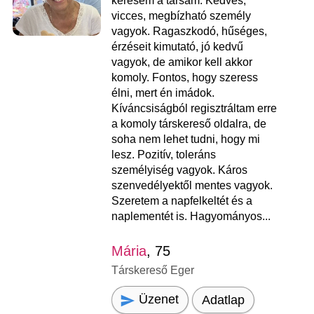
keresem a társam. Kedves,
vicces, megbízható személy
vagyok. Ragaszkodó, hűséges,
érzéseit kimutató, jó kedvű
vagyok, de amikor kell akkor
komoly. Fontos, hogy szeress
élni, mert én imádok.
Kíváncsiságból regisztráltam erre
a komoly társkereső oldalra, de
soha nem lehet tudni, hogy mi
lesz. Pozitív, toleráns
személyiség vagyok. Káros
szenvedélyektől mentes vagyok.
Szeretem a napfelkeltét és a
naplementét is. Hagyományos...
Mária
, 75
Társkereső Eger
Üzenet
Adatlap