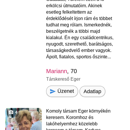
erkölcsi útmutatóim. Akinek
esetleg felkeltettem az
érdeklődését írjon rám és többet
tudhat meg rólam. Ismerkednék,
beszélgetnék a többi majd
kialakul. Én egy családcentrikus,
nyugodt, szerethető, barátságos,
társaságkedvelő ember vagyok.
Ápolt, fiatalos, sportos őszinte...
Mariann
, 70
Társkereső Eger
Üzenet
Adatlap
Komoly társam Eger környékén
4
keresem. Koromhoz és
lakóhelyemhez közelebb