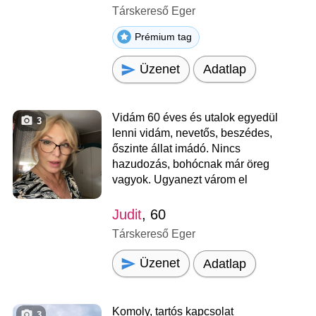
Társkereső Eger
Prémium tag
Üzenet
Adatlap
Vidám 60 éves és utalok egyedül
3
lenni vidám, nevetős, beszédes,
őszinte állat imádó. Nincs
hazudozás, bohócnak már öreg
vagyok. Ugyanezt várom el
Judit
, 60
Társkereső Eger
Üzenet
Adatlap
Komoly, tartós kapcsolat
3