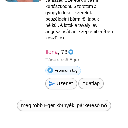
válaszát. Szeretek olvasni,
kertészkedni. Szeretem a
gyógyfüdőket, szeretek
beszélgetni bármiről tabuk
nélkül. A fotók a tavalyi év
augusztusában, szeptemberében
készültek.
Ilona
, 78
Társkereső Eger
Prémium tag
Üzenet
Adatlap
még több Eger környéki párkereső nő