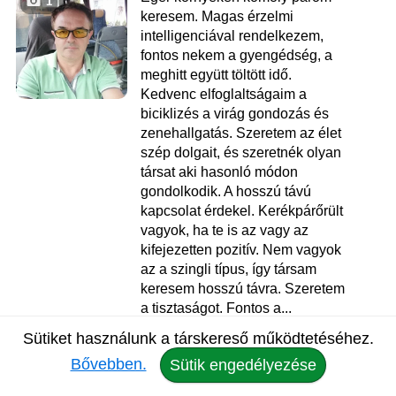
1
keresem. Magas érzelmi
intelligenciával rendelkezem,
fontos nekem a gyengédség, a
meghitt együtt töltött idő.
Kedvenc elfoglaltságaim a
biciklizés a virág gondozás és
zenehallgatás. Szeretem az élet
szép dolgait, és szeretnék olyan
társat aki hasonló módon
gondolkodik. A hosszú távú
kapcsolat érdekel. Kerékpárőrült
vagyok, ha te is az vagy az
kifejezetten pozitív. Nem vagyok
az a szingli típus, így társam
keresem hosszú távra. Szeretem
a tisztaságot. Fontos a...
Sütiket használunk a társkereső működtetéséhez.
Zoltán
, 43
Bővebben.
Sütik engedélyezése
Társkereső Eger