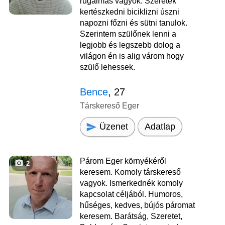
rugalmas vagyok. Szeretek
kertészkedni biciklizni úszni
napozni főzni és sütni tanulok.
Szerintem szülőnek lenni a
legjobb és legszebb dolog a
világon én is alig várom hogy
szülő lehessek.
Bence
, 27
Társkereső Eger
Üzenet
Adatlap
Párom Eger környékéről
2
keresem. Komoly társkereső
vagyok. Ismerkednék komoly
kapcsolat céljából. Humoros,
hűséges, kedves, bújós páromat
keresem. Barátság, Szeretet,