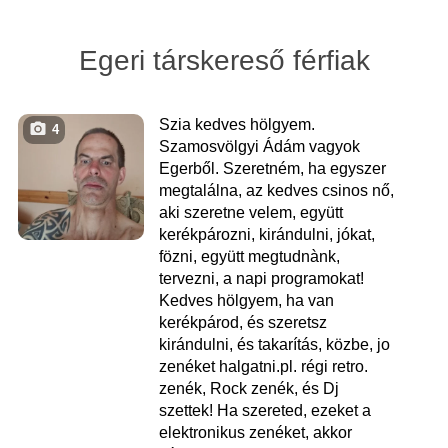
Egeri társkereső férfiak
Szia kedves hölgyem.
4
Szamosvölgyi Ádám vagyok
Egerből. Szeretném, ha egyszer
megtalálna, az kedves csinos nő,
aki szeretne velem, együtt
kerékpározni, kirándulni, jókat,
fözni, együtt megtudnànk,
tervezni, a napi programokat!
Kedves hölgyem, ha van
kerékpárod, és szeretsz
kirándulni, és takarítás, közbe, jo
zenéket halgatni.pl. régi retro.
zenék, Rock zenék, és Dj
szettek! Ha szereted, ezeket a
elektronikus zenéket, akkor