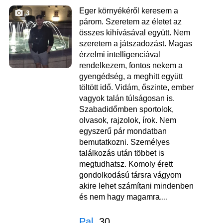
Eger környékéről keresem a
3
párom. Szeretem az életet az
összes kihívásával együtt. Nem
szeretem a játszadozást. Magas
érzelmi intelligenciával
rendelkezem, fontos nekem a
gyengédség, a meghitt együtt
töltött idő. Vidám, őszinte, ember
vagyok talán túlságosan is.
Szabadidőmben sportolok,
olvasok, rajzolok, írok. Nem
egyszerű pár mondatban
bemutatkozni. Személyes
találkozás után többet is
megtudhatsz. Komoly érett
gondolkodású társra vágyom
akire lehet számítani mindenben
és nem hagy magamra....
Pal
, 30