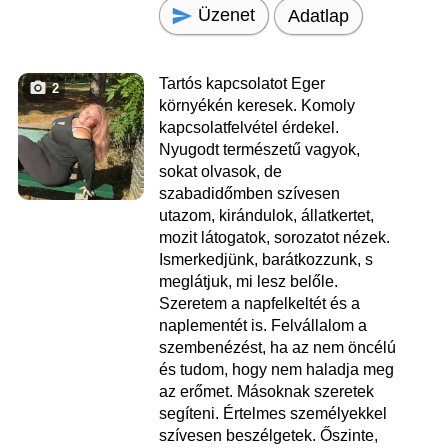
Üzenet
Adatlap
Tartós kapcsolatot Eger
2
környékén keresek. Komoly
kapcsolatfelvétel érdekel.
Nyugodt természetű vagyok,
sokat olvasok, de
szabadidőmben szívesen
utazom, kirándulok, állatkertet,
mozit látogatok, sorozatot nézek.
Ismerkedjünk, barátkozzunk, s
meglátjuk, mi lesz belőle.
Szeretem a napfelkeltét és a
naplementét is. Felvállalom a
szembenézést, ha az nem öncélú
és tudom, hogy nem haladja meg
az erőmet. Másoknak szeretek
segíteni. Értelmes személyekkel
szívesen beszélgetek. Őszinte,