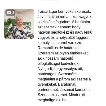
Társat Eger környékén keresek.
3
Javíthatatlan romantikus vagyok,
a kritikát elfogadom. A barátaim
azt szeretik bennem hogy
nagyon segítőkész és nagy lelkű
vagyok és a helyzettől függően
komoly is ha arról van szó.
Romantikus de határozott.
Szeretem az olyan embereket,
akik hozzám hasonló
elfoglaltságot kedvelnek.
Nyugodt, kiegyensúlyozott,
barátságos. Szeretném
megtalálni a párom aki szereti a
gyerekeket. Barátomat,
partneremet, társamat keresem.
Szeretem a zenét. Mindenkit
meghallgatok, ha...