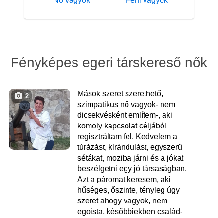
Nő vagyok
Férfi vagyok
Fényképes egeri társkereső nők
Mások szeret szerethető,
2
szimpatikus nő vagyok- nem
dicsekvésként említem-, aki
komoly kapcsolat céljából
regisztráltam fel. Kedvelem a
túrázást, kirándulást, egyszerű
sétákat, moziba járni és a jókat
beszélgetni egy jó társaságban.
Azt a páromat keresem, aki
hűséges, őszinte, tényleg úgy
szeret ahogy vagyok, nem
egoista, későbbiekben család-