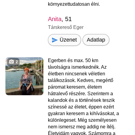
környezettudatosan élni.
Anita
, 51
Társkereső Eger
Üzenet
Adatlap
Egerben és max. 50 km
2
távolságra ismerkednék. Az
életben nincsenek véletlen
találkozások. Kedves, megértő
páromat keresem, életem
hátralevő részére. Szerintem a
kalandok és a történések teszik
színessé az életet, éppen ezért
gyakran keresem a kihívásokat, a
különlegeset. Még személyesen
nem ismersz meg addig ne ítélj.
Életvidám vagyok. Számomra a