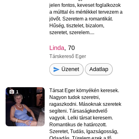
jelen fontos, keveset foglalkozok
a múlttal és mértékkel tervezem a
jövőt. Szeretem a romantikát.
Hűség, tisztelet, bizalom,
szeretet, szerelem....
Linda
, 70
Társkereső Eger
Üzenet
Adatlap
Társat Eger környékén keresek.
1
Nagyon tudok szeretni,
ragaszkodni. Másoknak szeretek
segíteni. Társaságkedvelő
vagyok. Lelki társat keresem.
Romantikus de határozott.
Szeretet, Tudás, Igazságosság,
Odaadás, Türelem ezek a fő