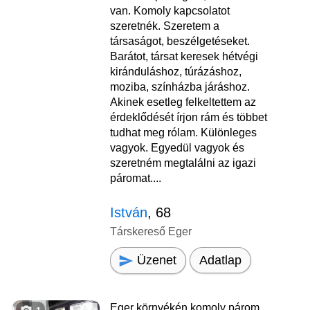
van. Komoly kapcsolatot
szeretnék. Szeretem a
társaságot, beszélgetéseket.
Barátot, társat keresek hétvégi
kiránduláshoz, túrázáshoz,
moziba, színházba járáshoz.
Akinek esetleg felkeltettem az
érdeklődését írjon rám és többet
tudhat meg rólam. Különleges
vagyok. Egyedül vagyok és
szeretném megtalálni az igazi
páromat....
István
, 68
Társkereső Eger
Üzenet
Adatlap
Eger környékén komoly párom