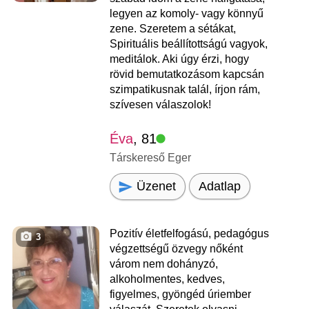
legyen az komoly- vagy könnyű
zene. Szeretem a sétákat,
Spirituális beállítottságú vagyok,
meditálok. Aki úgy érzi, hogy
rövid bemutatkozásom kapcsán
szimpatikusnak talál, írjon rám,
szívesen válaszolok!
Éva
, 81
Társkereső Eger
Üzenet
Adatlap
Pozitív életfelfogású, pedagógus
3
végzettségű özvegy nőként
várom nem dohányzó,
alkoholmentes, kedves,
figyelmes, gyöngéd úriember