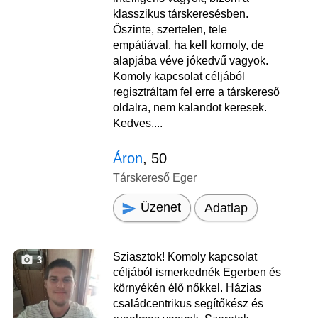
klasszikus társkeresésben.
Őszinte, szertelen, tele
empátiával, ha kell komoly, de
alapjába véve jókedvű vagyok.
Komoly kapcsolat céljából
regisztráltam fel erre a társkereső
oldalra, nem kalandot keresek.
Kedves,...
Áron
, 50
Társkereső Eger
Üzenet
Adatlap
Sziasztok! Komoly kapcsolat
3
céljából ismerkednék Egerben és
környékén élő nőkkel. Házias
családcentrikus segítőkész és