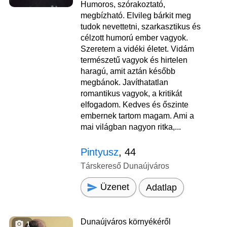
Humoros, szórakoztató,
megbízható. Elvileg bárkit meg
tudok nevettetni, szarkasztikus és
célzott humorú ember vagyok.
Szeretem a vidéki életet. Vidám
természetű vagyok és hirtelen
haragú, amit aztán később
megbánok. Javíthatatlan
romantikus vagyok, a kritikát
elfogadom. Kedves és őszinte
embernek tartom magam. Ami a
mai világban nagyon ritka,...
Pintyusz
, 44
Társkereső Dunaújváros
Üzenet
Adatlap
Dunaújváros környékéről
1