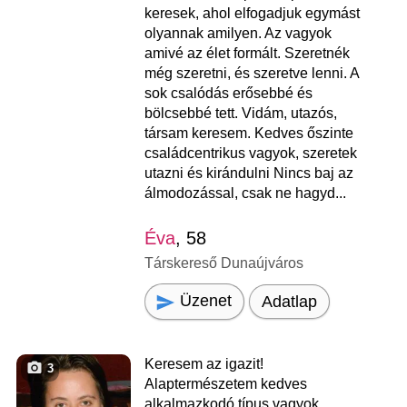
keresek, ahol elfogadjuk egymást
olyannak amilyen. Az vagyok
amivé az élet formált. Szeretnék
még szeretni, és szeretve lenni. A
sok csalódás erősebbé és
bölcsebbé tett. Vidám, utazós,
társam keresem. Kedves őszinte
családcentrikus vagyok, szeretek
utazni és kirándulni Nincs baj az
álmodozással, csak ne hagyd...
Éva
, 58
Társkereső Dunaújváros
Üzenet
Adatlap
Keresem az igazit!
3
Alaptermészetem kedves
alkalmazkodó típus vagyok