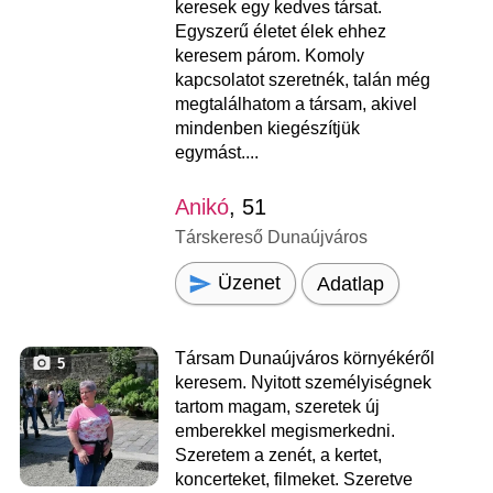
keresek egy kedves társat.
Egyszerű életet élek ehhez
keresem párom. Komoly
kapcsolatot szeretnék, talán még
megtalálhatom a társam, akivel
mindenben kiegészítjük
egymást....
Anikó
, 51
Társkereső Dunaújváros
Üzenet
Adatlap
Társam Dunaújváros környékéről
5
keresem. Nyitott személyiségnek
tartom magam, szeretek új
emberekkel megismerkedni.
Szeretem a zenét, a kertet,
koncerteket, filmeket. Szeretve