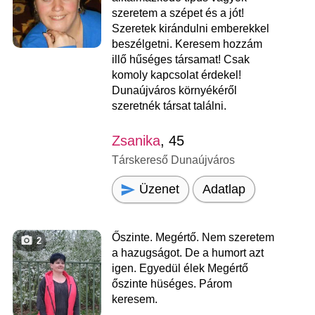
szeretem a szépet és a jót!
Szeretek kirándulni emberekkel
beszélgetni. Keresem hozzám
illő hűséges társamat! Csak
komoly kapcsolat érdekel!
Dunaújváros környékéről
szeretnék társat találni.
Zsanika
, 45
Társkereső Dunaújváros
Üzenet
Adatlap
Őszinte. Megértő. Nem szeretem
2
a hazugságot. De a humort azt
igen. Egyedül élek Megértő
őszinte hüséges. Párom
keresem.