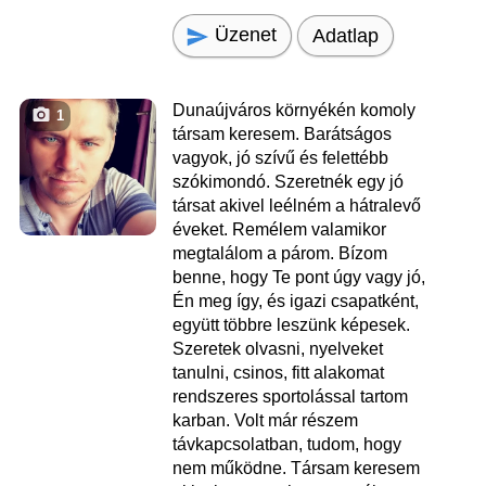
Üzenet
Adatlap
Dunaújváros környékén komoly
1
társam keresem. Barátságos
vagyok, jó szívű és felettébb
szókimondó. Szeretnék egy jó
társat akivel leélném a hátralevő
éveket. Remélem valamikor
megtalálom a párom. Bízom
benne, hogy Te pont úgy vagy jó,
Én meg így, és igazi csapatként,
együtt többre leszünk képesek.
Szeretek olvasni, nyelveket
tanulni, csinos, fitt alakomat
rendszeres sportolással tartom
karban. Volt már részem
távkapcsolatban, tudom, hogy
nem működne. Társam keresem