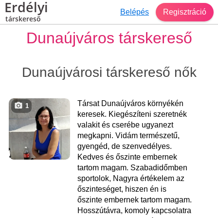
Erdélyi
Belépés
Regisztráció
társkereső
Dunaújváros társkereső
Dunaújvárosi társkereső nők
Társat Dunaújváros környékén
1
keresek. Kiegészíteni szeretnék
valakit és cserébe ugyanezt
megkapni. Vidám természetű,
gyengéd, de szenvedélyes.
Kedves és őszinte embernek
tartom magam. Szabadidőmben
sportolok, Nagyra értékelem az
őszinteséget, hiszen én is
őszinte embernek tartom magam.
Hosszútávra, komoly kapcsolatra