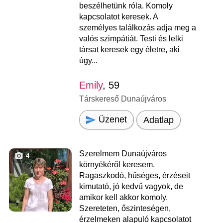
beszélhetünk róla. Komoly
kapcsolatot keresek. A
személyes találkozás adja meg a
valós szimpátiát. Testi és lelki
társat keresek egy életre, aki
úgy...
Emily
, 59
Társkereső Dunaújváros
Üzenet
Adatlap
Szerelmem Dunaújváros
4
környékéről keresem.
Ragaszkodó, hűséges, érzéseit
kimutató, jó kedvű vagyok, de
amikor kell akkor komoly.
Szereteten, őszinteségen,
érzelmeken alapuló kapcsolatot