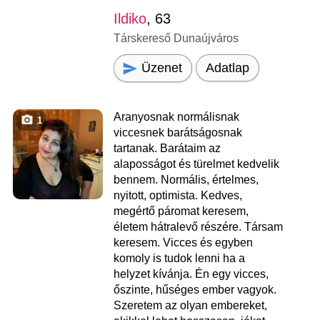
Ildiko
, 63
Társkereső Dunaújváros
Üzenet
Adatlap
Aranyosnak normálisnak
1
viccesnek barátságosnak
tartanak. Barátaim az
alaposságot és türelmet kedvelik
bennem. Normális, értelmes,
nyitott, optimista. Kedves,
megértő páromat keresem,
életem hátralevő részére. Társam
keresem. Vicces és egyben
komoly is tudok lenni ha a
helyzet kívánja. Én egy vicces,
őszinte, hűséges ember vagyok.
Szeretem az olyan embereket,