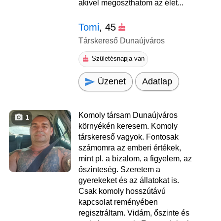
akivel megoszthatom az élet...
Tomi
, 45
Társkereső Dunaújváros
Születésnapja van
Üzenet
Adatlap
Komoly társam Dunaújváros
1
környékén keresem. Komoly
társkereső vagyok. Fontosak
számomra az emberi értékek,
mint pl. a bizalom, a figyelem, az
őszinteség. Szeretem a
gyerekeket és az állatokat is.
Csak komoly hosszútávú
kapcsolat reményében
regisztráltam. Vidám, őszinte és