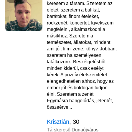
keresem a társam. Szeretem az
életet, szeretem a bulikat,
barátokat, finom ételeket,
rockzenét, koncertet. Igyekszem
megfelelni, alkalmazkodni a
másikhoz. Szeretem a
természetet, állatokat, mindent
ami jó : film, zene, könyv. Jobban,
szeretem ha személyesen
találkozunk. Beszélgetésből
minden kiderül, csak esélyt
kérek. A pozitív életszemlélet
elengedhetetlen ahhoz, hogy az
ember jól és boldogan tudjon
élni. Szeretem a zenét.
Egymásra hangolódás, jelenlét,
összeérve...
Krisztián
, 30
Társkereső Dunaújváros