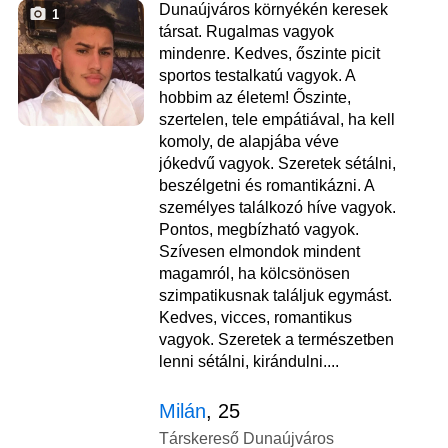
Dunaújváros környékén keresek
1
társat. Rugalmas vagyok
mindenre. Kedves, őszinte picit
sportos testalkatú vagyok. A
hobbim az életem! Őszinte,
szertelen, tele empátiával, ha kell
komoly, de alapjába véve
jókedvű vagyok. Szeretek sétálni,
beszélgetni és romantikázni. A
személyes találkozó híve vagyok.
Pontos, megbízható vagyok.
Szívesen elmondok mindent
magamról, ha kölcsönösen
szimpatikusnak találjuk egymást.
Kedves, vicces, romantikus
vagyok. Szeretek a természetben
lenni sétálni, kirándulni....
Milán
, 25
Társkereső Dunaújváros