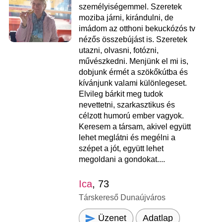
személyiségemmel. Szeretek
moziba járni, kirándulni, de
imádom az otthoni bekuckózós tv
nézős összebújást is. Szeretek
utazni, olvasni, fotózni,
művészkedni. Menjünk el mi is,
dobjunk érmét a szökőkútba és
kívánjunk valami különlegeset.
Elvileg bárkit meg tudok
nevettetni, szarkasztikus és
célzott humorú ember vagyok.
Keresem a társam, akivel együtt
lehet meglátni és megélni a
szépet a jót, együtt lehet
megoldani a gondokat....
Ica
, 73
Társkereső Dunaújváros
Üzenet
Adatlap