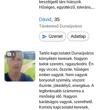
beszélgető társ hiányzik.
Hűséges, együttérző, toleráns,...
Dávid
, 35
Társkereső Dunaújváros
Üzenet
Adatlap
Tartós kapcsolatot Dunaújváros
1
környékén keresek. Nagyon
tudok szeretni, ragaszkodni. Én
egy vicces, őszinte, hűséges
ember vagyok. Nem vagyok
bonyolult személy, viszont
őszinte, jókedélyű, energikus. A
legfontosabb számomra a
minőségi idő. Nagyon
barátságos vagyok, szerethető.
Komoly kapcsolatot keresek,