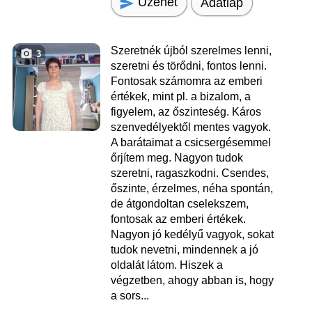
Üzenet
Adatlap
Szeretnék újból szerelmes lenni,
3
szeretni és törődni, fontos lenni.
Fontosak számomra az emberi
értékek, mint pl. a bizalom, a
figyelem, az őszinteség. Káros
szenvedélyektől mentes vagyok.
A barátaimat a csicsergésemmel
őrjítem meg. Nagyon tudok
szeretni, ragaszkodni. Csendes,
őszinte, érzelmes, néha spontán,
de átgondoltan cselekszem,
fontosak az emberi értékek.
Nagyon jó kedélyű vagyok, sokat
tudok nevetni, mindennek a jó
oldalát látom. Hiszek a
végzetben, ahogy abban is, hogy
a sors...