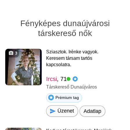
Fényképes dunaújvárosi
társkereső nők
Sziasztok. Irènke vagyok.
3
Keresem társam tartós
kapcsolatra.
Ircsi
, 71
Társkereső Dunaújváros
Prémium tag
Üzenet
Adatlap