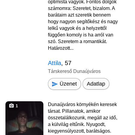
optimista vagyok. Fontos dolgok
számomra: Szeretet, bizalom. A
barátaim azt szeretik bennem
hogy nagyon segítőkész és nagy
lelkű vagyok és a helyzettől
függően komoly is ha arról van
szó. Szeretem a romantikát.
Határozott...
Attila
, 57
Társkereső Dunaújváros
Üzenet
Adatlap
Dunaújváros környékén keresek
1
társat. Pillanatok, amikor
összetalálkozunk, megáll az idő,
a külvilág eltűnik. Nyugodt,
kiegyensúlyozott, barátságos.