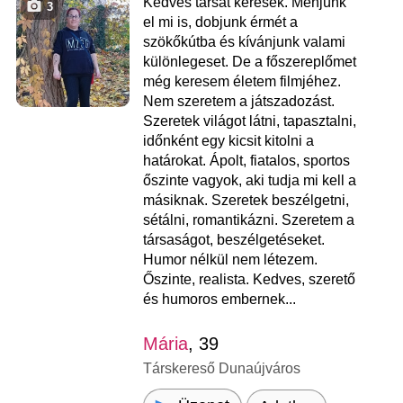
Kedves társat keresek. Menjünk
3
el mi is, dobjunk érmét a
szökőkútba és kívánjunk valami
különlegeset. De a főszereplőmet
még keresem életem filmjéhez.
Nem szeretem a játszadozást.
Szeretek világot látni, tapasztalni,
időnként egy kicsit kitolni a
határokat. Ápolt, fiatalos, sportos
őszinte vagyok, aki tudja mi kell a
másiknak. Szeretek beszélgetni,
sétálni, romantikázni. Szeretem a
társaságot, beszélgetéseket.
Humor nélkül nem létezem.
Őszinte, realista. Kedves, szerető
és humoros embernek...
Mária
, 39
Társkereső Dunaújváros