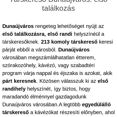
találkozás
Dunaújváros
rengeteg lehetőséget nyújt az
első találkozásra, első randi
helyszínéül a
társkeresőknek.
213 komoly társkereső
keresi
párját ebből a városból.
Dunaújváros
városában megszámlálhatatlan étterem,
szórakozóhely, kávézó, vagy szabadtéri
program várja nappal és éjszaka is azokat, akik
párt keresnek
. Közösen válasszuk ki az
első
randihely
helyszínét, így biztos, hogy
maradandó élménnyel gazdagodunk
Dunaújváros városában.A legtöbb
egyedülálló
társkereső
a kávézókat részesíti előnyben, ahol