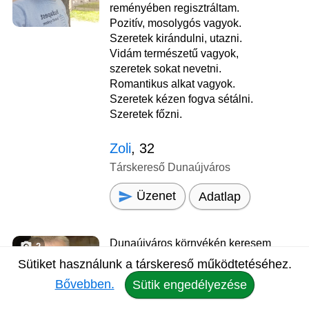
reményében regisztráltam.
Pozitív, mosolygós vagyok.
Szeretek kirándulni, utazni.
Vidám természetű vagyok,
szeretek sokat nevetni.
Romantikus alkat vagyok.
Szeretek kézen fogva sétálni.
Szeretek főzni.
Zoli
, 32
Társkereső Dunaújváros
Üzenet
Adatlap
Dunaújváros környékén keresem
2
leendő társam. Ismerkedem,
Sütiket használunk a társkereső működtetéséhez.
hátha itt egymásra találunk.
Bővebben.
Sütik engedélyezése
Igyekszem reálisan és
leegyszerűsítve megoldani és