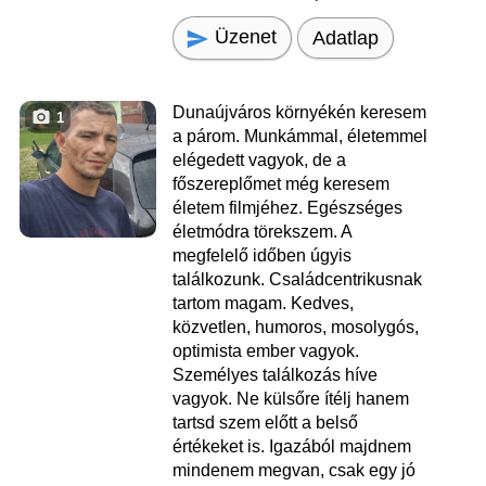
Üzenet
Adatlap
Dunaújváros környékén keresem
1
a párom. Munkámmal, életemmel
elégedett vagyok, de a
főszereplőmet még keresem
életem filmjéhez. Egészséges
életmódra törekszem. A
megfelelő időben úgyis
találkozunk. Családcentrikusnak
tartom magam. Kedves,
közvetlen, humoros, mosolygós,
optimista ember vagyok.
Személyes találkozás híve
vagyok. Ne külsőre ítélj hanem
tartsd szem előtt a belső
értékeket is. Igazából majdnem
mindenem megvan, csak egy jó