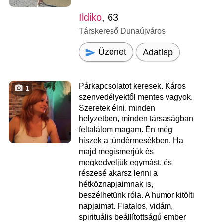
Ildiko
, 63
Társkereső Dunaújváros
Üzenet
Adatlap
Párkapcsolatot keresek. Káros
1
szenvedélyektől mentes vagyok.
Szeretek élni, minden
helyzetben, minden társaságban
feltalálom magam. Én még
hiszek a tündérmesékben. Ha
majd megismerjük és
megkedveljük egymást, és
részesé akarsz lenni a
hétköznapjaimnak is,
beszélhetünk róla. A humor kitölti
napjaimat. Fiatalos, vidám,
spirituális beállítottságú ember