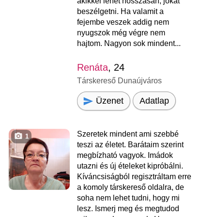
akikkel lehet hosszasan, jókat
beszélgetni. Ha valamit a
fejembe veszek addig nem
nyugszok még végre nem
hajtom. Nagyon sok mindent...
Renáta
, 24
Társkereső Dunaújváros
Üzenet
Adatlap
Szeretek mindent ami szebbé
1
teszi az életet. Barátaim szerint
megbízható vagyok. Imádok
utazni és új ételeket kipróbálni.
Kíváncsiságból regisztráltam erre
a komoly társkereső oldalra, de
soha nem lehet tudni, hogy mi
lesz. Ismerj meg és megtudod