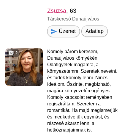
Zsuzsa
, 63
Társkereső Dunaújváros
Üzenet
Adatlap
Komoly párom keresem,
2
Dunaújváros környékén.
Odafigyelek magamra, a
környezetemre. Szeretek nevetni,
és tudok komoly lenni. Nincs
ideálom. Őszinte, megbízható,
magára környezetére igényes.
Komoly kapcsolat reményében
regisztráltam. Szeretem a
romantikát. Ha majd megismerjük
és megkedveljük egymást, és
részesé akarsz lenni a
hétköznapjaimnak is,