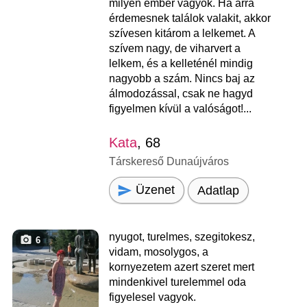
milyen ember vagyok. Ha arra
érdemesnek találok valakit, akkor
szívesen kitárom a lelkemet. A
szívem nagy, de viharvert a
lelkem, és a kelleténél mindig
nagyobb a szám. Nincs baj az
álmodozással, csak ne hagyd
figyelmen kívül a valóságot!...
Kata
, 68
Társkereső Dunaújváros
Üzenet
Adatlap
nyugot, turelmes, szegitokesz,
6
vidam, mosolygos, a
kornyezetem azert szeret mert
mindenkivel turelemmel oda
figyelesel vagyok.