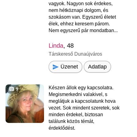
vagyok. Nagyon sok érdekes,
nem hétköznapi dolgom, és
szokásom van. Egyszerű életet
élek, ehhez keresem párom.
Nem egyszerű pár mondatban...
Linda
, 48
Társkereső Dunaújváros
Üzenet
Adatlap
Készen állok egy kapcsolatra.
9
Megismerkedni valakivel, s
meglátjuk a kapcsolatunk hova
vezet. Sok mindent szeretek, sok
minden érdekel, biztosan
találunk közös témát,
érdeklődést.