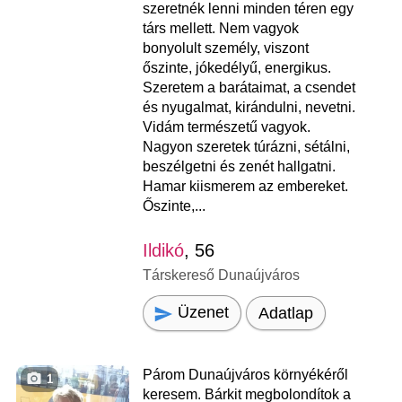
szeretnék lenni minden téren egy
társ mellett. Nem vagyok
bonyolult személy, viszont
őszinte, jókedélyű, energikus.
Szeretem a barátaimat, a csendet
és nyugalmat, kirándulni, nevetni.
Vidám természetű vagyok.
Nagyon szeretek túrázni, sétálni,
beszélgetni és zenét hallgatni.
Hamar kiismerem az embereket.
Őszinte,...
Ildikó
, 56
Társkereső Dunaújváros
Üzenet
Adatlap
Párom Dunaújváros környékéről
1
keresem. Bárkit megbolondítok a