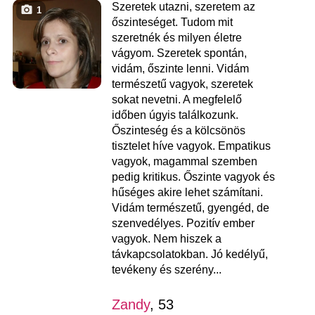
Szeretek utazni, szeretem az
1
őszinteséget. Tudom mit
szeretnék és milyen életre
vágyom. Szeretek spontán,
vidám, őszinte lenni. Vidám
természetű vagyok, szeretek
sokat nevetni. A megfelelő
időben úgyis találkozunk.
Őszinteség és a kölcsönös
tisztelet híve vagyok. Empatikus
vagyok, magammal szemben
pedig kritikus. Őszinte vagyok és
hűséges akire lehet számítani.
Vidám természetű, gyengéd, de
szenvedélyes. Pozitív ember
vagyok. Nem hiszek a
távkapcsolatokban. Jó kedélyű,
tevékeny és szerény...
Zandy
, 53