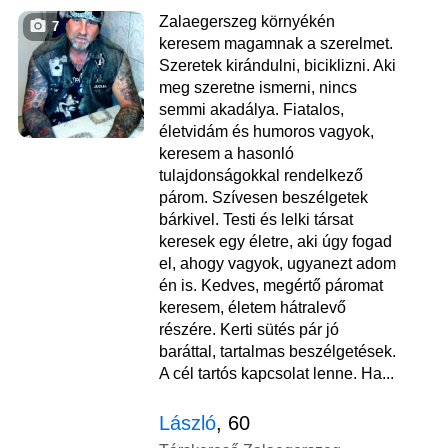
Zalaegerszeg környékén
7
keresem magamnak a szerelmet.
Szeretek kirándulni, biciklizni. Aki
meg szeretne ismerni, nincs
semmi akadálya. Fiatalos,
életvidám és humoros vagyok,
keresem a hasonló
tulajdonságokkal rendelkező
párom. Szívesen beszélgetek
bárkivel. Testi és lelki társat
keresek egy életre, aki úgy fogad
el, ahogy vagyok, ugyanezt adom
én is. Kedves, megértő páromat
keresem, életem hátralevő
részére. Kerti sütés pár jó
baráttal, tartalmas beszélgetések.
A cél tartós kapcsolat lenne. Ha...
László
, 60