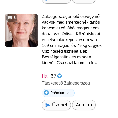
Zalaegerszegen elő özvegy nő
3
vagyok megismerkednék tartós
kapcsolat céljából magas nem
dohányzó férfivel. Középiskolai
és felsőfokú képesítésem van.
169 cm magas, és 79 kg vagyok.
Őszinteség tisztelet alap.
Beszélgessünk és minden
kiderül. Csak azt látom ha írsz.
Ila
, 67
Társkereső Zalaegerszeg
Prémium tag
Üzenet
Adatlap