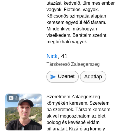
utazást, kedvelő, türelmes ember
vagyok. Fiatalos, vagyok.
Kölcsönös szimpátia alapján
keresem egyedül élő társam.
Mindenkivel máshogyan
viselkedem. Barátaim szerint
megbízható vagyok....
Nick
, 41
Társkereső Zalaegerszeg
Üzenet
Adatlap
Szerelmem Zalaegerszeg
2
környékén keresem. Szeretem,
ha szeretnek. Társam keresem
akivel megoszthatom az élet
boldog és kevésbé vidám
pillanatait. Kizárólag komoly