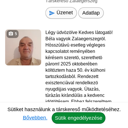
Társkereső Zalaegerszeg
Üzenet
Adatlap
Légy üdvözölve Kedves làtogatò!
5
Béla vagyok Zalaegerszegröl.
Hòsszùtàvù esetleg végleges
kapcsolatot reményében
kérésem szeretö, szerethetö
pàrom! 2025 oktoberében
költöztem haza 50. év külhoni
tartozkodàsbòl. Rendezett
exisztenciàval rendelkezö
nyugdijjas vagyok. Ùtazàs,
tùràzàs kiràndùlàs a kedvenc
idötöltésem. Ehhez felszereltrem
magam egy lakòmobillal!
Sütiket használunk a társkereső működtetéséhez.
Röviden ennyit. Ha ùgy érzed
Bővebben.
Sütik engedélyezése
hogy kölcdönös szimpàtia esetén
elkisérnél ùtamra, kérlek