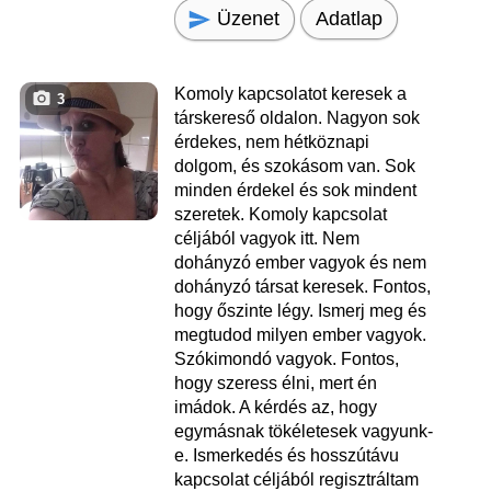
Üzenet
Adatlap
Komoly kapcsolatot keresek a
3
társkereső oldalon. Nagyon sok
érdekes, nem hétköznapi
dolgom, és szokásom van. Sok
minden érdekel és sok mindent
szeretek. Komoly kapcsolat
céljából vagyok itt. Nem
dohányzó ember vagyok és nem
dohányzó társat keresek. Fontos,
hogy őszinte légy. Ismerj meg és
megtudod milyen ember vagyok.
Szókimondó vagyok. Fontos,
hogy szeress élni, mert én
imádok. A kérdés az, hogy
egymásnak tökéletesek vagyunk-
e. Ismerkedés és hosszútávu
kapcsolat céljából regisztráltam