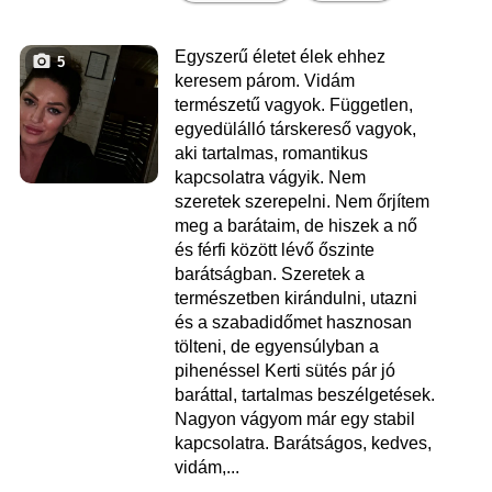
Egyszerű életet élek ehhez
5
keresem párom. Vidám
természetű vagyok. Független,
egyedülálló társkereső vagyok,
aki tartalmas, romantikus
kapcsolatra vágyik. Nem
szeretek szerepelni. Nem őrjítem
meg a barátaim, de hiszek a nő
és férfi között lévő őszinte
barátságban. Szeretek a
természetben kirándulni, utazni
és a szabadidőmet hasznosan
tölteni, de egyensúlyban a
pihenéssel Kerti sütés pár jó
baráttal, tartalmas beszélgetések.
Nagyon vágyom már egy stabil
kapcsolatra. Barátságos, kedves,
vidám,...