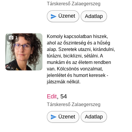
Társkereső Zalaegerszeg
Üzenet
Adatlap
Komoly kapcsolatban hiszek,
1
ahol az őszinteség és a hűség
alap. Szeretek utazni, kirándulni,
túrázni, biciklizni, sétálni. A
munkám és az életem rendben
van. Kölcsönös vonzalmat,
jelenlétet és humort keresek -
játszmák nélkül.
Edit
, 54
Társkereső Zalaegerszeg
Üzenet
Adatlap