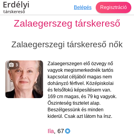
Erdélyi
Belépés
Regisztráció
társkereső
Zalaegerszeg társkereső
Zalaegerszegi társkereső nők
Zalaegerszegen elő özvegy nő
3
vagyok megismerkednék tartós
kapcsolat céljából magas nem
dohányzó férfivel. Középiskolai
és felsőfokú képesítésem van.
169 cm magas, és 79 kg vagyok.
Őszinteség tisztelet alap.
Beszélgessünk és minden
kiderül. Csak azt látom ha írsz.
Ila
, 67