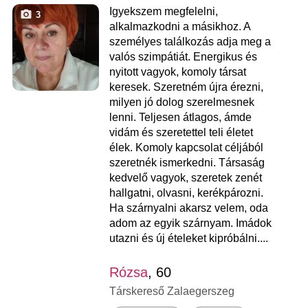
Igyekszem megfelelni,
3
alkalmazkodni a másikhoz. A
személyes találkozás adja meg a
valós szimpátiát. Energikus és
nyitott vagyok, komoly társat
keresek. Szeretném újra érezni,
milyen jó dolog szerelmesnek
lenni. Teljesen átlagos, ámde
vidám és szeretettel teli életet
élek. Komoly kapcsolat céljából
szeretnék ismerkedni. Társaság
kedvelő vagyok, szeretek zenét
hallgatni, olvasni, kerékpározni.
Ha szárnyalni akarsz velem, oda
adom az egyik szárnyam. Imádok
utazni és új ételeket kipróbálni....
Rózsa
, 60
Társkereső Zalaegerszeg