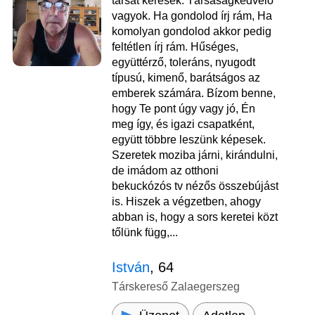
társat keresek. Társaságkedvelő
vagyok. Ha gondolod írj rám, Ha
komolyan gondolod akkor pedig
feltétlen írj rám. Hűséges,
együttérző, toleráns, nyugodt
típusú, kimenő, barátságos az
emberek számára. Bízom benne,
hogy Te pont úgy vagy jó, Én
meg így, és igazi csapatként,
együtt többre leszünk képesek.
Szeretek moziba járni, kirándulni,
de imádom az otthoni
bekuckózós tv nézős összebújást
is. Hiszek a végzetben, ahogy
abban is, hogy a sors keretei közt
tőlünk függ,...
István
, 64
Társkereső Zalaegerszeg