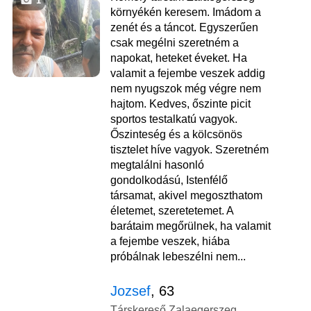
1
környékén keresem. Imádom a
zenét és a táncot. Egyszerűen
csak megélni szeretném a
napokat, heteket éveket. Ha
valamit a fejembe veszek addig
nem nyugszok még végre nem
hajtom. Kedves, őszinte picit
sportos testalkatú vagyok.
Őszinteség és a kölcsönös
tisztelet híve vagyok. Szeretném
megtalálni hasonló
gondolkodású, Istenfélő
társamat, akivel megoszthatom
életemet, szeretetemet. A
barátaim megőrülnek, ha valamit
a fejembe veszek, hiába
próbálnak lebeszélni nem...
Jozsef
, 63
Társkereső Zalaegerszeg