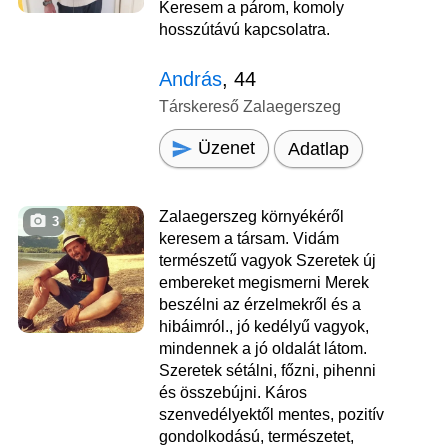
Keresem a párom, komoly
hosszútávú kapcsolatra.
András
, 44
Társkereső Zalaegerszeg
Üzenet
Adatlap
Zalaegerszeg környékéről
3
keresem a társam. Vidám
természetű vagyok Szeretek új
embereket megismerni Merek
beszélni az érzelmekről és a
hibáimról., jó kedélyű vagyok,
mindennek a jó oldalát látom.
Szeretek sétálni, főzni, pihenni
és összebújni. Káros
szenvedélyektől mentes, pozitív
gondolkodású, természetet,