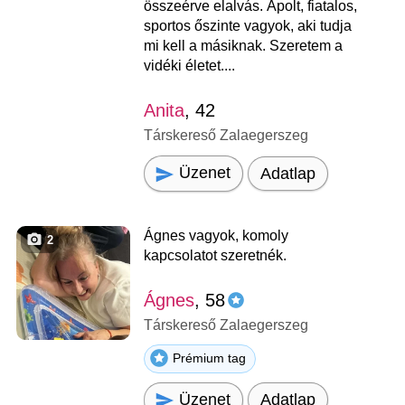
összeérve elalvás. Ápolt, fiatalos,
sportos őszinte vagyok, aki tudja
mi kell a másiknak. Szeretem a
vidéki életet....
Anita
, 42
Társkereső Zalaegerszeg
Üzenet
Adatlap
Ágnes vagyok, komoly
2
kapcsolatot szeretnék.
Ágnes
, 58
Társkereső Zalaegerszeg
Prémium tag
Üzenet
Adatlap