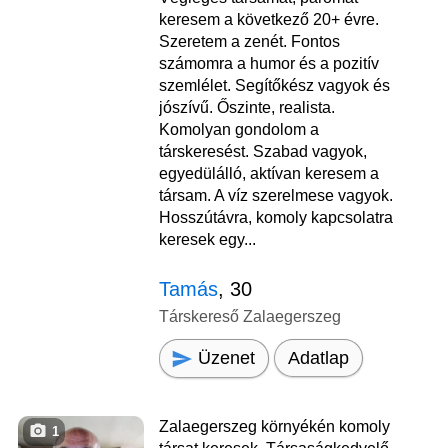
keresem a következő 20+ évre.
Szeretem a zenét. Fontos
számomra a humor és a pozitív
szemlélet. Segítőkész vagyok és
jószívű. Őszinte, realista.
Komolyan gondolom a
társkeresést. Szabad vagyok,
egyedülálló, aktívan keresem a
társam. A víz szerelmese vagyok.
Hosszútávra, komoly kapcsolatra
keresek egy...
Tamás
, 30
Társkereső Zalaegerszeg
Üzenet
Adatlap
Zalaegerszeg környékén komoly
1