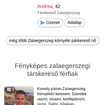
Andrea
, 42
Társkereső Zalaegerszeg
Üzenet
Adatlap
még több Zalaegerszeg környéki párkereső nő
Fényképes zalaegerszegi
társkereső férfiak
Komoly párom Zalaegerszeg
1
környékén keresem. Szeretek
utazni, olvasni, kerékpározni,
úszni. Tartós, hűséges