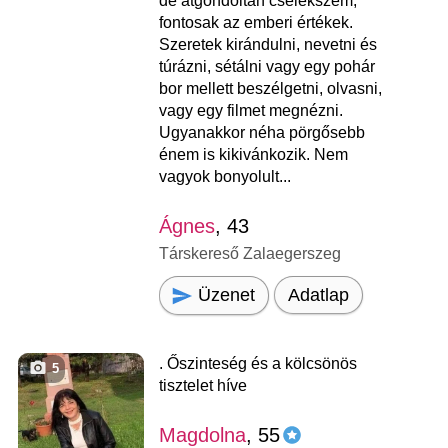
de átgondoltan cselekszem,
fontosak az emberi értékek.
Szeretek kirándulni, nevetni és
túrázni, sétálni vagy egy pohár
bor mellett beszélgetni, olvasni,
vagy egy filmet megnézni.
Ugyanakkor néha pörgősebb
énem is kikivánkozik. Nem
vagyok bonyolult...
Ágnes
, 43
Társkereső Zalaegerszeg
Üzenet
Adatlap
. Őszinteség és a kölcsönös
5
tisztelet híve
Magdolna
, 55