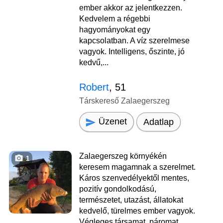
ember akkor az jelentkezzen.
Kedvelem a régebbi
hagyományokat egy
kapcsolatban. A víz szerelmese
vagyok. Intelligens, őszinte, jó
kedvű,...
Robert
, 51
Társkereső Zalaegerszeg
Üzenet
Adatlap
Zalaegerszeg környékén
1
keresem magamnak a szerelmet.
Káros szenvedélyektől mentes,
pozitív gondolkodású,
természetet, utazást, állatokat
kedvelő, türelmes ember vagyok.
Végleges társamat, páromat