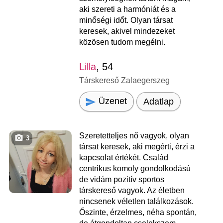
aki szereti a harmóniát és a
minőségi időt. Olyan társat
keresek, akivel mindezeket
közösen tudom megélni.
Lilla
, 54
Társkereső Zalaegerszeg
Üzenet
Adatlap
Szeretetteljes nő vagyok, olyan
3
társat keresek, aki megérti, érzi a
kapcsolat értékét. Család
centrikus komoly gondolkodású
de vidám pozitív sportos
társkereső vagyok. Az életben
nincsenek véletlen találkozások.
Őszinte, érzelmes, néha spontán,