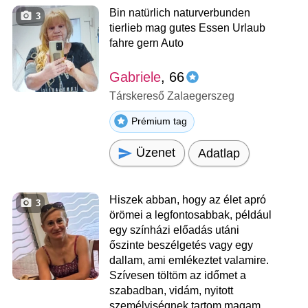
Bin natürlich naturverbunden
3
tierlieb mag gutes Essen Urlaub
fahre gern Auto
Gabriele
, 66
Társkereső Zalaegerszeg
Prémium tag
Üzenet
Adatlap
Hiszek abban, hogy az élet apró
3
örömei a legfontosabbak, például
egy színházi előadás utáni
őszinte beszélgetés vagy egy
dallam, ami emlékeztet valamire.
Szívesen töltöm az időmet a
szabadban, vidám, nyitott
személyiségnek tartom magam,