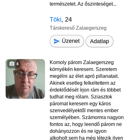
természetet. Az őszinteséget...
Töki
, 24
Társkereső Zalaegerszeg
Üzenet
Adatlap
Komoly párom Zalaegerszeg
4
környékén keresem. Szeretem
megélni az élet apró pillanatait.
Akinek esetleg felkeltettem az
érdeklődését írjon rám és többet
tudhat meg rólam. Sziasztok
páromat keresem egy káros
szenvedélyektől mentes ember
személyében. Számomra nagyon
fontos az, hogy leendő párom ne
dohányozzon és ne igyon
alkoholt sem ha még létezik ilyen