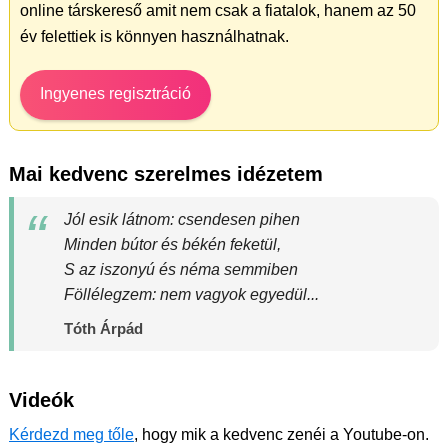
online társkereső amit nem csak a fiatalok, hanem az 50
év felettiek is könnyen használhatnak.
Ingyenes regisztráció
Mai kedvenc szerelmes idézetem
Jól esik látnom: csendesen pihen
Minden bútor és békén feketül,
S az iszonyú és néma semmiben
Föllélegzem: nem vagyok egyedül...
Tóth Árpád
Videók
Kérdezd meg tőle
, hogy mik a kedvenc zenéi a Youtube-on.