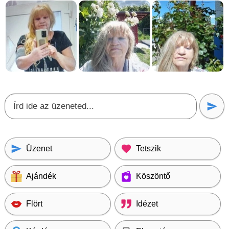
Üzenet
Tetszik
Ajándék
Köszöntő
Flört
Idézet