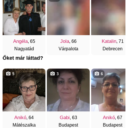
Angéla
Jola
Katalin
, 65
, 66
, 71
Nagyatád
Várpalota
Debrecen
Őket már láttad?
5
3
6
Anikó
Gabi
Anikó
, 64
, 63
, 67
Mátészalka
Budapest
Budapest