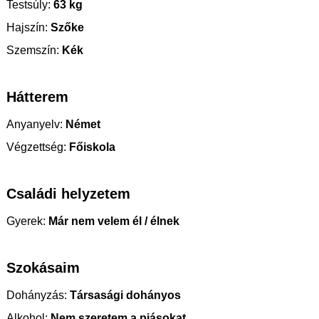
Testsúly:
63 kg
Hajszín:
Szőke
Szemszín:
Kék
Hátterem
Anyanyelv:
Német
Végzettség:
Főiskola
Családi helyzetem
Gyerek:
Már nem velem él / élnek
Szokásaim
Dohányzás:
Társasági dohányos
Alkohol:
Nem szeretem a piásokat