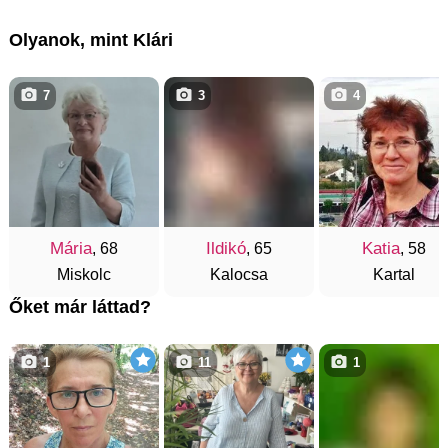
Olyanok, mint Klári
7
3
4
Mária
Ildikó
Katia
, 68
, 65
, 58
Miskolc
Kalocsa
Kartal
Őket már láttad?
1
11
1