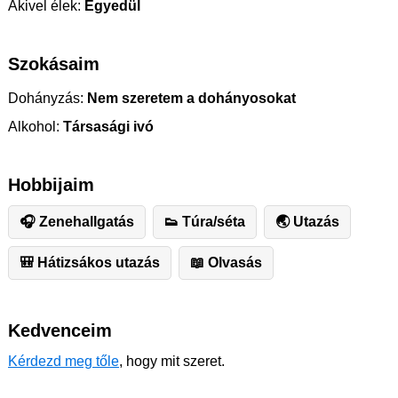
Akivel élek:
Egyedül
Szokásaim
Dohányzás:
Nem szeretem a dohányosokat
Alkohol:
Társasági ivó
Hobbijaim
🎧 Zenehallgatás
👟 Túra/séta
🌏 Utazás
🎒 Hátizsákos utazás
📖 Olvasás
Kedvenceim
Kérdezd meg tőle
, hogy mit szeret.