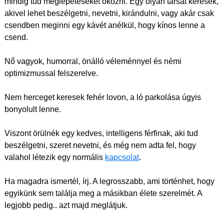
mindig tud meglepetéseket okozni. Egy olyan társat keresek,
akivel lehet beszélgetni, nevetni, kirándulni, vagy akár csak
csendben meginni egy kávét anélkül, hogy kínos lenne a
csend.
Nő vagyok, humorral, önálló véleménnyel és némi
optimizmussal felszerelve.
Nem herceget keresek fehér lovon, a ló parkolása úgyis
bonyolult lenne.
Viszont örülnék egy kedves, intelligens férfinak, aki tud
beszélgetni, szeret nevetni, és még nem adta fel, hogy
valahol létezik egy normális
kapcsolat
.
Ha magadra ismertél, írj. A legrosszabb, ami történhet, hogy
egyikünk sem találja meg a másikban élete szerelmét. A
legjobb pedig.. azt majd meglátjuk.