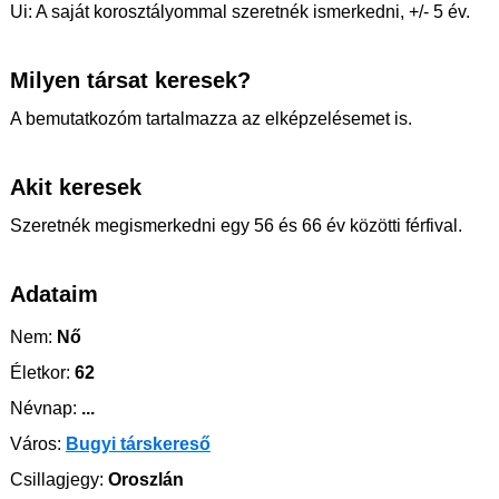
Ui: A saját korosztályommal szeretnék ismerkedni, +/- 5 év.
Milyen társat keresek?
A bemutatkozóm tartalmazza az elképzelésemet is.
Akit keresek
Szeretnék megismerkedni egy 56 és 66 év közötti férfival.
Adataim
Nem:
Nő
Életkor:
62
Névnap:
...
Város:
Bugyi társkereső
Csillagjegy:
Oroszlán