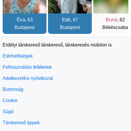
Éva
Edit
Erzsi
, 63
, 67
, 62
Budapest
Budapest
Békéscsaba
Erdélyi társkereső társkereső, társkeresés mobilon is
Elérhetőségek
Felhasználási feltételek
Adatkezelési nyilatkozat
Biztonság
Cookie
Súgó
Társkereső tippek