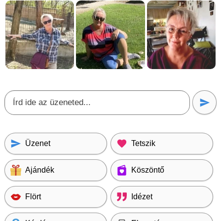
Üzenet
Tetszik
Ajándék
Köszöntő
Flört
Idézet