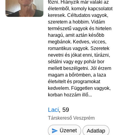
főzni. Hiányzik már valaki az
életemből, komoly kapcsolatot
keresek. Céltudatos vagyok,
szeretem a hobbim. Vidám
természetű vagyok és hirtelen
haragú, amit aztán később
megbánok. Kedves, vicces,
romantikus vagyok. Szeretek
nevetni és jókat enni, túrázni,
sétálni vagy egy pohár bor
mellett beszélgetni. Jól érzem
magam a bőrömben, a laza
életvitelt és programokat
kedvelem. Független vagyok,
korban hozzám illő...
Laci
, 59
Társkereső Veszprém
Üzenet
Adatlap