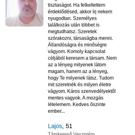
tisztaságot. Ha felkeltettem
érdeklődésed, akkor írj nekem
nyugodtan. Személyes
találkozás után többet is
megtudhatsz. Szeretek
szórakozni, társaságba menni.
Állandóságra és minőségre
vágyom. Komoly kapcsolat
céljából keresem a társam. Nem
az a lényeg milyenek látom
magam, hanem az a lényeg,
hogy Te milyenek látsz. Tudom
mit szeretnék és milyen életre
vágyom. Káros szenvedélyektől
mentes vagyok. A mozgás
lételemem. Kedves őszinte
ember...
Lajos
, 51
Társkereső Veszprém