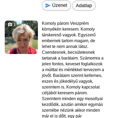
Üzenet
Adatlap
Komoly párom Veszprém
1
környékén keresem. Komoly
társkereső vagyok. Egyszerű
embernek tartom magam, de
lehet te nem annak látsz.
Csendesnek, becsületesnek
tartanak a barátaim. Számomra a
jelen fontos, keveset foglalkozok
a múlttal és mértékkel tervezem a
jövőt. Barátaim szerint kellemes,
eszes és jókedélyű vagyok,
szerintem is. Komoly kapcsolat
céljából keresem párom.
Szerintem minden egy mosollyal
kezdődik, azután amikor egymás
szemébe nézünk akkor minden
már el is dőlt, egy pár