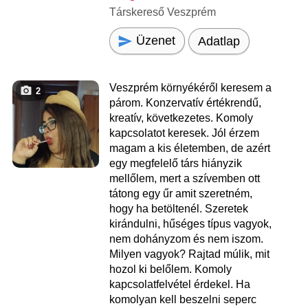
Társkereső Veszprém
Üzenet
Adatlap
Veszprém környékéről keresem a
2
párom. Konzervatív értékrendű,
kreatív, következetes. Komoly
kapcsolatot keresek. Jól érzem
magam a kis életemben, de azért
egy megfelelő társ hiányzik
mellőlem, mert a szívemben ott
tátong egy űr amit szeretném,
hogy ha betöltenél. Szeretek
kirándulni, hűséges típus vagyok,
nem dohányzom és nem iszom.
Milyen vagyok? Rajtad múlik, mit
hozol ki belőlem. Komoly
kapcsolatfelvétel érdekel. Ha
komolyan kell beszelni seperc