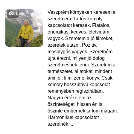
Veszprém környékén keresem a
1
szerelmem. Tartós komoly
kapcsolatot keresek. Fiatalos,
energikus, kedves, életvidám
vagyok. Szeretem a jó filmeket,
szeretek utazni. Pozitív,
mosolygós vagyok. Szeretném
újra érezni, milyen jó dolog
szerelmesnek lenni. Szeretem a
természetet, állatokat, mindent
ami jó : film, zene, könyv. Csak
komoly hosszútávú kapcsolat
reményében regisztráltam.
Nagyra értékelem az
őszinteséget, hiszen én is
őszinte embernek tartom magam.
Harmonikus kapcsolatot
szeretnék....