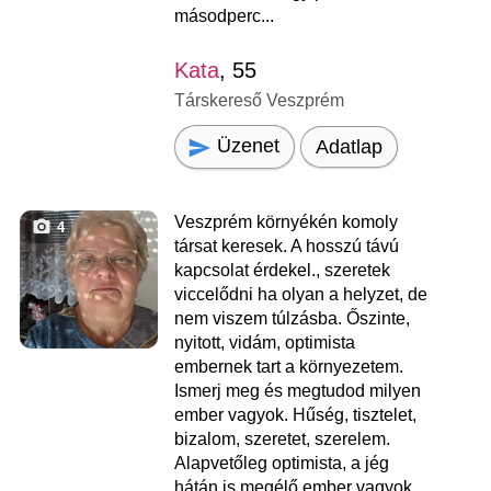
másodperc...
Kata
, 55
Társkereső Veszprém
Üzenet
Adatlap
Veszprém környékén komoly
4
társat keresek. A hosszú távú
kapcsolat érdekel., szeretek
viccelődni ha olyan a helyzet, de
nem viszem túlzásba. Őszinte,
nyitott, vidám, optimista
embernek tart a környezetem.
Ismerj meg és megtudod milyen
ember vagyok. Hűség, tisztelet,
bizalom, szeretet, szerelem.
Alapvetőleg optimista, a jég
hátán is megélő ember vagyok.