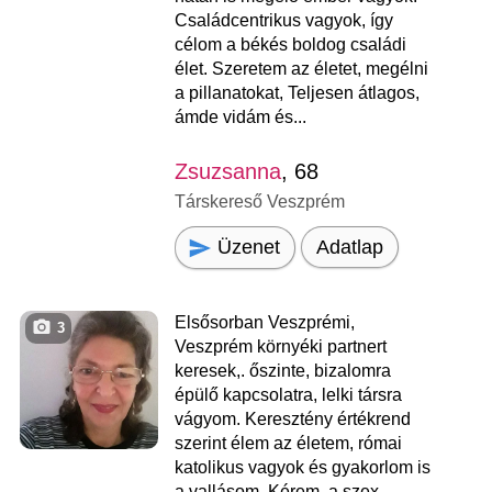
Családcentrikus vagyok, így
célom a békés boldog családi
élet. Szeretem az életet, megélni
a pillanatokat, Teljesen átlagos,
ámde vidám és...
Zsuzsanna
, 68
Társkereső Veszprém
Üzenet
Adatlap
Elsősorban Veszprémi,
3
Veszprém környéki partnert
keresek,. őszinte, bizalomra
épülő kapcsolatra, lelki társra
vágyom. Keresztény értékrend
szerint élem az életem, római
katolikus vagyok és gyakorlom is
a vallásom. Kérem, a szex-