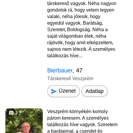
társkereső vagyok. Néha nagyon
gondolok rá, hogy velem legyen
valaki, néha jólesik, hogy
egyedül vagyok. Barátság,
Szeretet, Boldogság. Néha a
saját világomban élek, néha
rájövök, hogy amit elképzeltem,
sajnos nem létezik. A személyes
találkozás híve...
Bierbauer
, 47
Társkereső Veszprém
Üzenet
Adatlap
Veszprém környékén komoly
3
párom keresem. A személyes
találkozás híve vagyok. Szeretem
a barátaimat, a csendet és