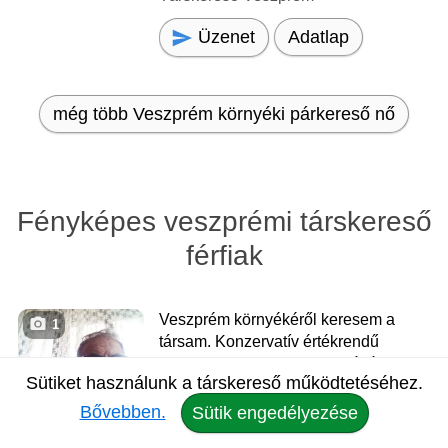
Üzenet
Adatlap
még több Veszprém környéki párkereső nő
Fényképes veszprémi társkereső
férfiak
Veszprém környékéről keresem a
1
társam. Konzervatív értékrendű
vagyok. Komoly gondolkodású
Sütiket használunk a társkereső működtetéséhez.
vagyok. Kedves, romantikus
vagyok. A személyes találkozás
Bővebben.
Sütik engedélyezése
híve vagyok. Ismerkedjünk,