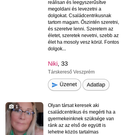
reálisan és leegyszerűsítve
megoldani és levezetni a
dolgokat. Családcentrikusnak
tartom magam. Őszintén szeretni,
és szeretve lenni. Szeretem az
életet, szeretek nevetni, szebb az
élet ha mosoly vesz körül. Fontos
dolgok...
Niki
, 33
Társkereső Veszprém
Üzenet
Adatlap
Olyan társat keresek aki
1
családcentrikus és megérti ha a
gyermekeinknek szüksége van
ránk az az első de együtt is
lehetne közös tartalmas