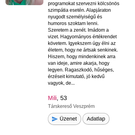
programokat szervezni kölcsönös
szimpátia esetén. Alapjáraton
nyugodt személyiségű és
humoros szoktam lenni.
Szeretem a zenét. Imádom a
vizet. Hagyományos értékrendet
követem. Igyekszem úgy élni az
életem, hogy ne ártsak senkinek.
Hiszem, hogy mindenkinek arra
van ideje, amire akarja, hogy
legyen. Ragaszkodó, hűséges,
érzéseit kimutató, jó kedvű
vagyok, de...
Mili
, 53
Társkereső Veszprém
Üzenet
Adatlap