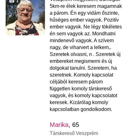
1
5km-re élek keresem magamnak
a párom. Én egy vidám őszinte,
hűséges ember vagyok. Pozitív
ember vagyok. Ne légy tökéletes
én sem vagyok az. Mondhatni
mindenevő vagyok. A szívem
nagy, de viharvert a lelkem,.
Szeretek olvasni, n . Szeretek új
embereket megismerni és új
dolgokat tanulni. Szeretem, ha
szeretnek. Komoly kapcsolat
céljából keresem párom
független komoly társkereső
vagyok, és komoly kapcsolatot
keresek. Kizárólag komoly
kapcsolatban gondolkodom.
Marika
, 65
Társkereső Veszprém