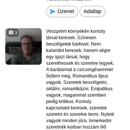
Üzenet
Adatlap
Veszprém környékén komoly
1
társat keresek. Szívesen
beszélgetek bárkivel. Nem
kalandot keresek, hanem végre
egy igazi társat, hogy
szerethessek és szeretve legyek.
A barátaimat a csicsergésemmel
őrjítem meg. Romantikus típus
vagyok. Szeretek beszélgetni,
sétálni, romantikázni. Empatikus
vagyok, magammal szemben
pedig kritikus. Komoly
kapcsolatot keresek, szeretek
szeretni és szeretve lenni. Nyitott
vagyok minden jóra. Ismerkedni
szeretnék korban hozzám illő