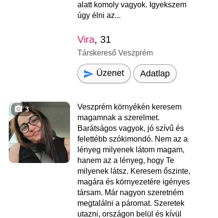
alatt komoly vagyok. Igyekszem
úgy élni az...
Vira
, 31
Társkereső Veszprém
Üzenet
Adatlap
Veszprém környékén keresem
3
magamnak a szerelmet.
Barátságos vagyok, jó szívű és
felettébb szókimondó. Nem az a
lényeg milyenek látom magam,
hanem az a lényeg, hogy Te
milyenek látsz. Keresem őszinte,
magára és környezetére igényes
társam. Már nagyon szeretném
megtalálni a páromat. Szeretek
utazni, országon belül és kívül