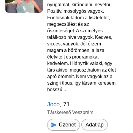
nyugalmat, kirándulni, nevetni.
Pozitív, mosolygós vagyok.
Fontosnak tartom a tiszteletet,
megbecsülést és az
őszinteséget. A személyes
találkozó híve vagyok. Kedves,
vicces, vagyok. Jól érzem
magam a bőrömben, a laza
életvitelt és programokat
kedvelem. Hiányzik valaki, egy
társ akivel megoszthatom az élet
apró örömeit. Nem vagyok az a
szingli típus, így társam keresem
hosszú...
Joco
, 71
Társkereső Veszprém
Üzenet
Adatlap