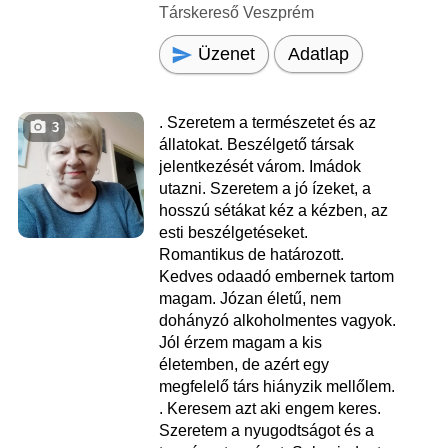
Társkereső Veszprém
Üzenet
Adatlap
. Szeretem a természetet és az
3
állatokat. Beszélgető társak
jelentkezését várom. Imádok
utazni. Szeretem a jó ízeket, a
hosszú sétákat kéz a kézben, az
esti beszélgetéseket.
Romantikus de határozott.
Kedves odaadó embernek tartom
magam. Józan életű, nem
dohányzó alkoholmentes vagyok.
Jól érzem magam a kis
életemben, de azért egy
megfelelő társ hiányzik mellőlem.
. Keresem azt aki engem keres.
Szeretem a nyugodtságot és a