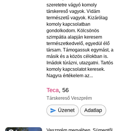
szeretetre vágyó komoly
társkereső vagyok. Vidám
természetű vagyok. Kizárólag
komoly kapcsolatban
gondolkodom. Kölcsönös
szimpátia alapján keresem
természetkedvelő, egyedül élő
társam. Támogassuk egymást, a
másik és a közös célokban is.
Imádok túrázni, utazgatni. Tartós
komoly kapcsolatot keresek.
Nagyra értékelem az...
Teca
, 56
Társkereső Veszprém
Üzenet
Adatlap
Veszprém megyében, Sümegtől