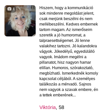
Hiszem, hogy a kommunikáció
1
sok mindenre megoldást jelent,
csak merjünk beszélni és nem
mellébeszélni. Kedves embernek
tartom magam. Az ismerőseim
szeretik a jó humoromat, a
talpraesettségemet. Jó lenne
valakihez tartozni. Jó kalandokra
vágyok. Jókedélyű, egyedülálló
vagyok. Imádom megélni a
pillanatot, hisz nagyon hamar
elillan. Humoros, szórakoztató,
megbízható. Ismerkednék komoly
kapcsolat céljából. A személyes
találkozás a mérvadó. Sajnos
nem vagyok a szavak embere, én
a tettek emberének...
Viktória
, 58