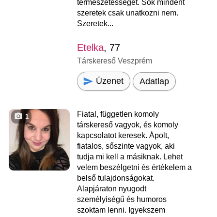
természetességet. Sok mindent
szeretek csak unatkozni nem.
Szeretek...
Etelka
, 77
Társkereső Veszprém
Üzenet
Adatlap
Fiatal, független komoly
1
társkereső vagyok, és komoly
kapcsolatot keresek. Ápolt,
fiatalos, sőszinte vagyok, aki
tudja mi kell a másiknak. Lehet
velem beszélgetni és értékelem a
belső tulajdonságokat.
Alapjáraton nyugodt
személyiségű és humoros
szoktam lenni. Igyekszem