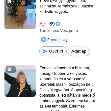
1 éve özvegy, egyedül élő,
4
színházat, természetet, utazást
kedvelő vagyok.
Ági
, 69
Társkereső Veszprém
Prémium tag
Üzenet
Adatlap
Fontos számomra a bizalom,
1
hűség. Hobbim az olvasàs,
kirándulás és a városnézés.
Szeretek utazni, országon belül
és kívül egyaránt. Alapvetőleg
optimista, a jég hátán is megélő
ember vagyok. Szeretem tartani
az élet tempóját. Értelmes