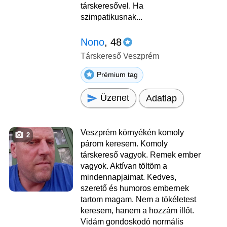
társkeresővel. Ha
szimpatikusnak...
Nono
, 48
Társkereső Veszprém
Prémium tag
Üzenet
Adatlap
Veszprém környékén komoly
2
párom keresem. Komoly
társkereső vagyok. Remek ember
vagyok. Aktívan töltöm a
mindennapjaimat. Kedves,
szerető és humoros embernek
tartom magam. Nem a tökéletest
keresem, hanem a hozzám illőt.
Vidám gondoskodó normális