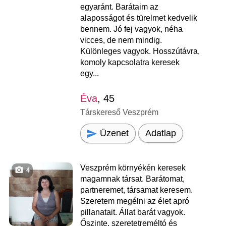
egyaránt. Barátaim az
alaposságot és türelmet kedvelik
bennem. Jó fej vagyok, néha
vicces, de nem mindig.
Különleges vagyok. Hosszútávra,
komoly kapcsolatra keresek
egy...
Éva
, 45
Társkereső Veszprém
Üzenet
Adatlap
Veszprém környékén keresek
4
magamnak társat. Barátomat,
partneremet, társamat keresem.
Szeretem megélni az élet apró
pillanatait. Állat barát vagyok.
Őszinte, szeretetreméltó és