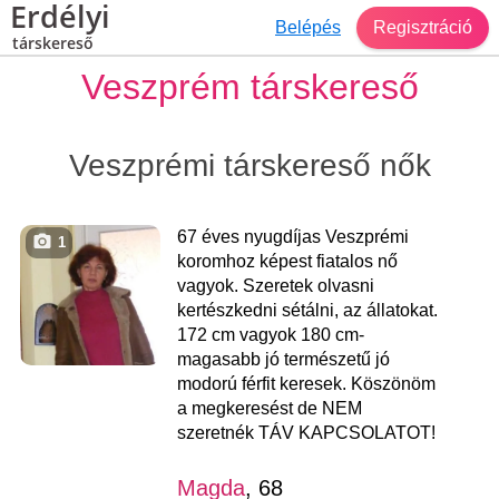
Erdélyi
Belépés
Regisztráció
társkereső
Veszprém társkereső
Veszprémi társkereső nők
67 éves nyugdíjas Veszprémi
1
koromhoz képest fiatalos nő
vagyok. Szeretek olvasni
kertészkedni sétálni, az állatokat.
172 cm vagyok 180 cm-
magasabb jó természetű jó
modorú férfit keresek. Köszönöm
a megkeresést de NEM
szeretnék TÁV KAPCSOLATOT!
Magda
, 68