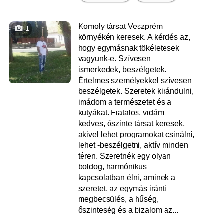
Komoly társat Veszprém
1
környékén keresek. A kérdés az,
hogy egymásnak tökéletesek
vagyunk-e. Szívesen
ismerkedek, beszélgetek.
Értelmes személyekkel szívesen
beszélgetek. Szeretek kirándulni,
imádom a természetet és a
kutyákat. Fiatalos, vidám,
kedves, őszinte társat keresek,
akivel lehet programokat csinálni,
lehet -beszélgetni, aktív minden
téren. Szeretnék egy olyan
boldog, harmónikus
kapcsolatban élni, aminek a
szeretet, az egymás iránti
megbecsülés, a hűség,
őszinteség és a bizalom az...