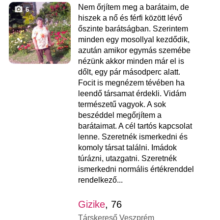
Nem őrjítem meg a barátaim, de
6
hiszek a nő és férfi között lévő
őszinte barátságban. Szerintem
minden egy mosollyal kezdődik,
azután amikor egymás szemébe
nézünk akkor minden már el is
dőlt, egy pár másodperc alatt.
Focit is megnézem tévében ha
leendő társamat érdekli. Vidám
természetű vagyok. A sok
beszéddel megőrjítem a
barátaimat. A cél tartós kapcsolat
lenne. Szeretnék ismerkedni és
komoly társat találni. Imádok
túrázni, utazgatni. Szeretnék
ismerkedni normális értékrenddel
rendelkező...
Gizike
, 76
Társkereső Veszprém