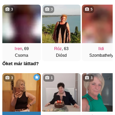
3
3
5
Iren
Róz
Ildi
, 69
, 63
Csorna
Diósd
Szombathely
Őket már láttad?
3
1
3