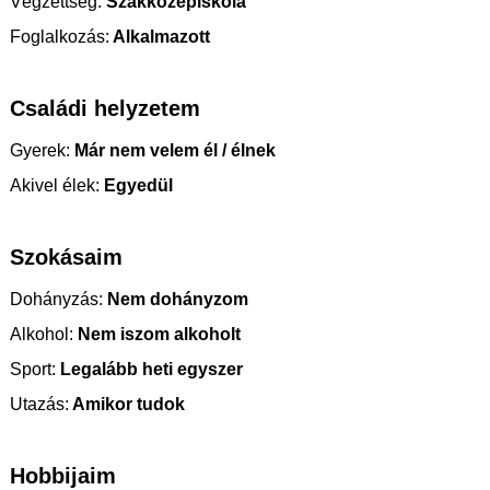
Végzettség:
Szakközépiskola
Foglalkozás:
Alkalmazott
Családi helyzetem
Gyerek:
Már nem velem él / élnek
Akivel élek:
Egyedül
Szokásaim
Dohányzás:
Nem dohányzom
Alkohol:
Nem iszom alkoholt
Sport:
Legalább heti egyszer
Utazás:
Amikor tudok
Hobbijaim