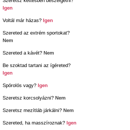
Szeretsz kettesben beszélgetni?
Igen
Voltál már házas?
Igen
Szereted az extrém sportokat?
Nem
Szereted a kávét?
Nem
Be szoktad tartani az ígéreted?
Igen
Spórolós vagy?
Igen
Szeretsz korcsolyázni?
Nem
Szeretsz mezítláb járkálni?
Nem
Szereted, ha masszíroznak?
Igen