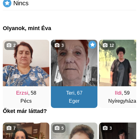
Nincs
Olyanok, mint Éva
2
3
12
Erzsi
Teri
Ildi
, 58
, 67
, 59
Pécs
Eger
Nyíregyháza
Őket már láttad?
7
5
3