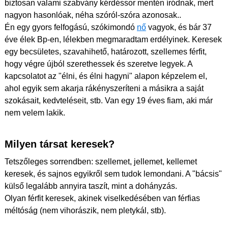
biztosan valami szabvány kérdéssor mentén íródnak, mert
nagyon hasonlóak, néha szóról-szóra azonosak..
Én egy gyors felfogású, szókimondó
nő
vagyok, és bár 37
éve élek Bp-en, lélekben megmaradtam erdélyinek. Keresek
egy becsületes, szavahihető, határozott, szellemes férfit,
hogy végre újból szerethessek és szeretve legyek. A
kapcsolatot az "élni, és élni hagyni" alapon képzelem el,
ahol egyik sem akarja rákényszeríteni a másikra a saját
szokásait, kedvteléseit, stb. Van egy 19 éves fiam, aki már
nem velem lakik.
Milyen társat keresek?
Tetszőleges sorrendben: szellemet, jellemet, kellemet
keresek, és sajnos egyikről sem tudok lemondani. A "bácsis"
külső legalább annyira taszít, mint a dohányzás.
Olyan férfit keresek, akinek viselkedésében van férfias
méltóság (nem vihorászik, nem pletykál, stb).