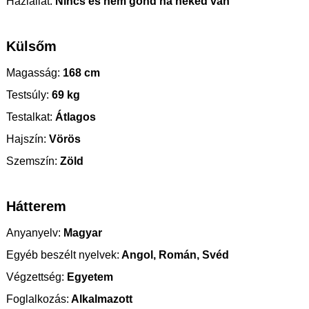
Háziállat:
Nincs és nem gond ha neked van
Külsőm
Magasság:
168 cm
Testsúly:
69 kg
Testalkat:
Átlagos
Hajszín:
Vörös
Szemszín:
Zöld
Hátterem
Anyanyelv:
Magyar
Egyéb beszélt nyelvek:
Angol, Román, Svéd
Végzettség:
Egyetem
Foglalkozás:
Alkalmazott