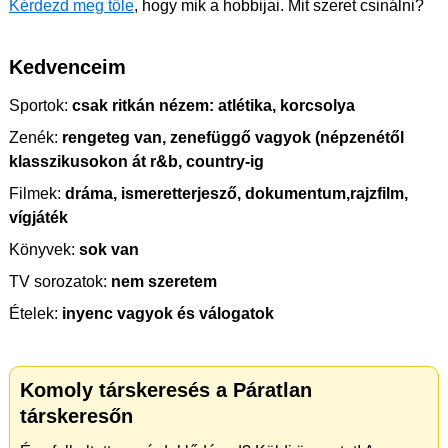
Kérdezd meg tőle
, hogy mik a hobbijai. Mit szeret csinálni?
Kedvenceim
Sportok:
csak ritkán nézem: atlétika, korcsolya
Zenék:
rengeteg van, zenefüggő vagyok (népzenétől
klasszikusokon át r&b, country-ig
Filmek:
dráma, ismeretterjesző, dokumentum,rajzfilm,
vígjáték
Könyvek:
sok van
TV sorozatok:
nem szeretem
Ételek:
inyenc vagyok és válogatok
Komoly társkeresés a Páratlan
társkeresőn