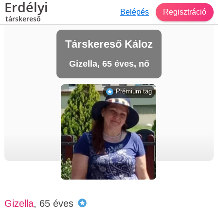
Erdélyi
Belépés
Regisztráció
társkereső
Társkereső Káloz
Gizella, 65 éves, nő
Prémium tag
Gizella
, 65 éves