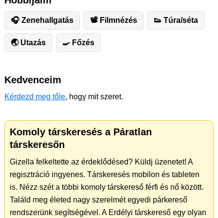
Hobbijaim
🎧 Zenehallgatás
📽 Filmnézés
👟 Túra/séta
🌏 Utazás
🍳 Főzés
Kedvenceim
Kérdezd meg tőle
, hogy mit szeret.
Komoly társkeresés a Páratlan
társkeresőn
Gizella felkeltette az érdeklődésed? Küldj üzenetet! A
regisztráció ingyenes. Társkeresés mobilon és tableten
is. Nézz szét a többi komoly társkereső férfi és nő között.
Találd meg életed nagy szerelmét egyedi párkereső
rendszerünk segítségével. A Erdélyi társkereső egy olyan