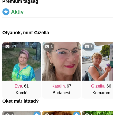
Prémium tagság
Aktív
Olyanok, mint Gizella
1
3
3
Éva
Katalin
Gizella
, 61
, 67
, 66
Komló
Budapest
Komárom
Őket már láttad?