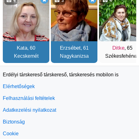
4
3
4
Kata
Erzsébet
Ditke
, 60
, 61
, 65
Kecskemét
Nagykanizsa
Székesfehérvá
Erdélyi társkereső társkereső, társkeresés mobilon is
Elérhetőségek
Felhasználási feltételek
Adatkezelési nyilatkozat
Biztonság
Cookie