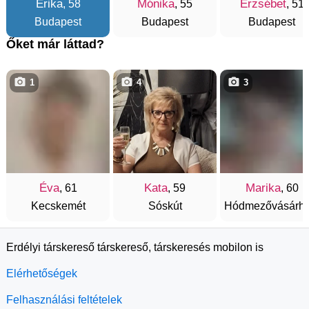
Erika
Mónika
Erzsébet
, 58
, 55
, 51
Budapest
Budapest
Budapest
Őket már láttad?
1
4
3
Éva
Kata
Marika
, 61
, 59
, 60
Kecskemét
Sóskút
Hódmezővásárhe
Erdélyi társkereső társkereső, társkeresés mobilon is
Elérhetőségek
Felhasználási feltételek