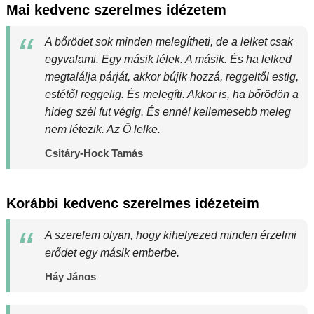
Mai kedvenc szerelmes idézetem
A bőrödet sok minden melegítheti, de a lelket csak
egyvalami. Egy másik lélek. A másik. És ha lelked
megtalálja párját, akkor bújik hozzá, reggeltől estig,
estétől reggelig. És melegíti. Akkor is, ha bőrödön a
hideg szél fut végig. És ennél kellemesebb meleg
nem létezik. Az Ő lelke.
Csitáry-Hock Tamás
Korábbi kedvenc szerelmes idézeteim
A szerelem olyan, hogy kihelyezed minden érzelmi
erődet egy másik emberbe.
Háy János