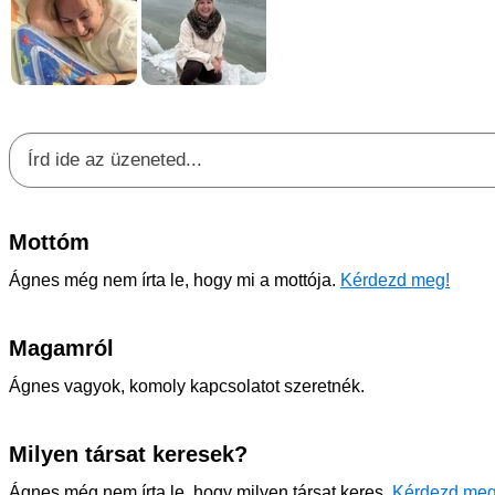
Mottóm
Ágnes még nem írta le, hogy mi a mottója.
Kérdezd meg!
Magamról
Ágnes vagyok, komoly kapcsolatot szeretnék.
Milyen társat keresek?
Ágnes még nem írta le, hogy milyen társat keres.
Kérdezd meg