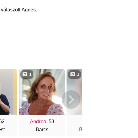
 válaszolt Ágnes.
1
3
2
Andrea
Zsófi
Szilv
 62
, 53
st
Barcs
Budapest
Buda