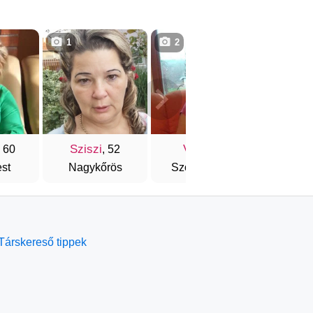
1
2
2
Sziszi
Vica
Szilv
, 60
, 52
, 55
st
Nagykőrös
Szombathely
Buda
Társkereső tippek