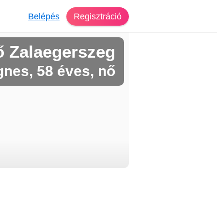
Belépés
Regisztráció
ő Zalaegerszeg
nes, 58 éves, nő