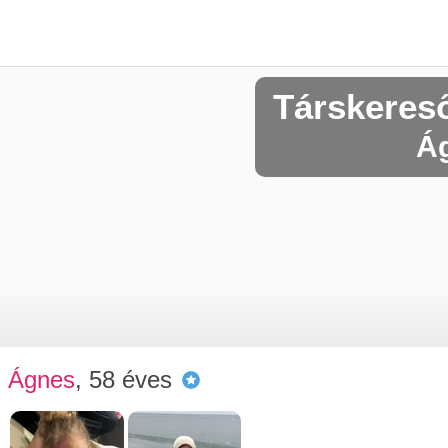
Társkeres
Ág
Ágnes
, 58 éves