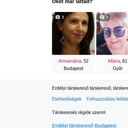
Őket már láttad?
3
3
Annamária
Mária
, 52
, 61
Budapest
Győr
Erdélyi társkereső társkereső, társke
Elérhetőségek
Felhasználási feltét
Társkeresés régiók szerint
Erdélyi társkereső Budapest