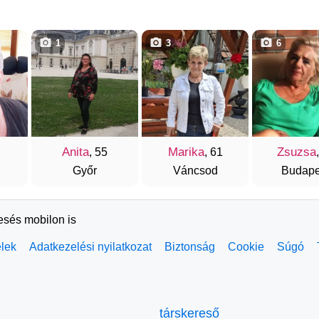
1
3
6
Anita
Marika
Zsuzsa
, 55
, 61
Győr
Váncsod
Budape
resés mobilon is
elek
Adatkezelési nyilatkozat
Biztonság
Cookie
Súgó
társkereső