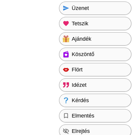
Üzenet
Tetszik
Ajándék
Köszöntő
Flört
Idézet
Kérdés
Elmentés
Elrejtés