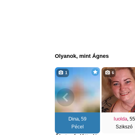
Olyanok, mint Ágnes
1
6
Dina
Iuolda
, 59
, 55
Pécel
Szikszó