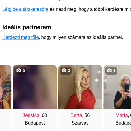
Lépj be a társkeresőre
és nézd meg, hogy a többi kérdésre mit
Ideális partnerem
Kérdezd meg tőle
, hogy milyen számára az ideális partner.
5
3
1
Jessica
Berta
Mária
, 60
, 56
,
Budapest
Szarvas
Budape