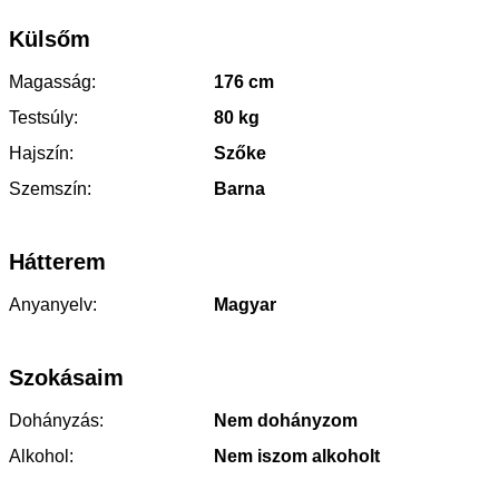
Külsőm
Magasság:
176 cm
Testsúly:
80 kg
Hajszín:
Szőke
Szemszín:
Barna
Hátterem
Anyanyelv:
Magyar
Szokásaim
Dohányzás:
Nem dohányzom
Alkohol:
Nem iszom alkoholt