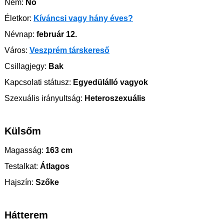
Nem:
Nő
Életkor:
Kíváncsi vagy hány éves?
Névnap:
február 12.
Város:
Veszprém társkereső
Csillagjegy:
Bak
Kapcsolati státusz:
Egyedülálló vagyok
Szexuális irányultság:
Heteroszexuális
Külsőm
Magasság:
163 cm
Testalkat:
Átlagos
Hajszín:
Szőke
Hátterem