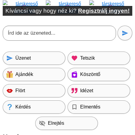
Kíváncsi vagy hogy néz ki?
Regisztrálj ingyen!
Üzenet
Tetszik
Ajándék
Köszöntő
Flört
Idézet
Kérdés
Elmentés
Elrejtés