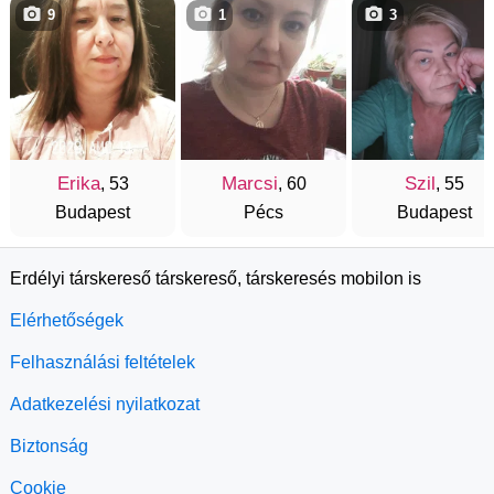
9
1
3
Erika
Marcsi
Szil
, 53
, 60
, 55
Budapest
Pécs
Budapest
Erdélyi társkereső társkereső, társkeresés mobilon is
Elérhetőségek
Felhasználási feltételek
Adatkezelési nyilatkozat
Biztonság
Cookie