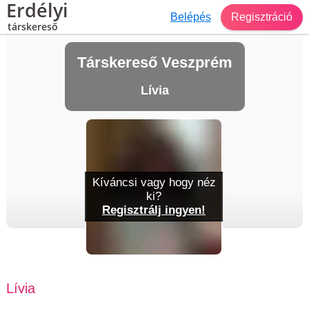
Erdélyi
Belépés
Regisztráció
társkereső
Társkereső Veszprém
Lívia
Kíváncsi vagy hogy néz
ki?
Regisztrálj ingyen!
Lívia