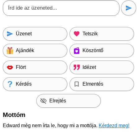
Üzenet
Tetszik
Ajándék
Köszöntő
Flört
Idézet
Kérdés
Elmentés
Elrejtés
Mottóm
Edward még nem írta le, hogy mi a mottója.
Kérdezd meg!