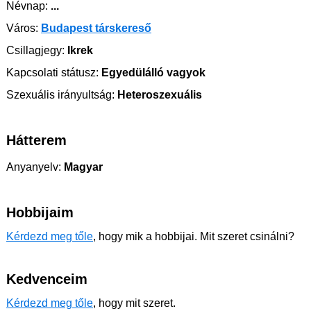
Névnap:
...
Város:
Budapest társkereső
Csillagjegy:
Ikrek
Kapcsolati státusz:
Egyedülálló vagyok
Szexuális irányultság:
Heteroszexuális
Hátterem
Anyanyelv:
Magyar
Hobbijaim
Kérdezd meg tőle
, hogy mik a hobbijai. Mit szeret csinálni?
Kedvenceim
Kérdezd meg tőle
, hogy mit szeret.