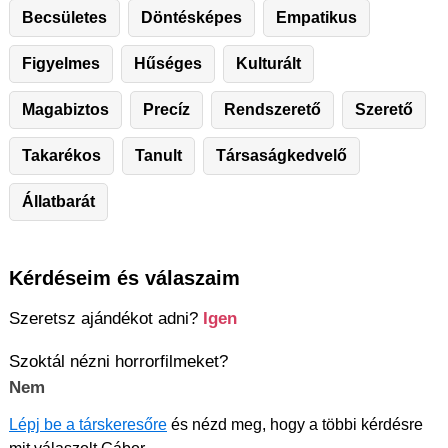
Becsületes
Döntésképes
Empatikus
Figyelmes
Hűséges
Kulturált
Magabiztos
Precíz
Rendszerető
Szerető
Takarékos
Tanult
Társaságkedvelő
Állatbarát
Kérdéseim és válaszaim
Szeretsz ajándékot adni?
Igen
Szoktál nézni horrorfilmeket?
Nem
Lépj be a társkeresőre
és nézd meg, hogy a többi kérdésre