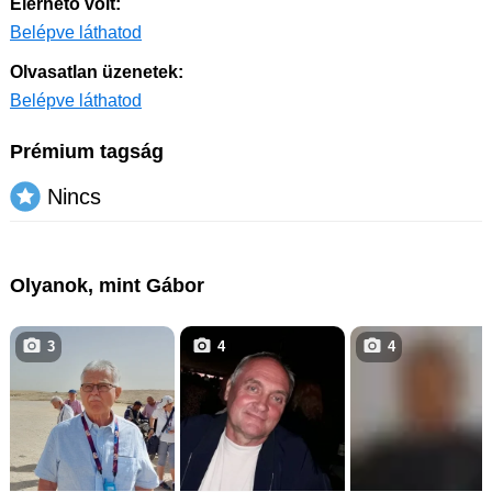
Elérhető volt:
Belépve láthatod
Olvasatlan üzenetek:
Belépve láthatod
Prémium tagság
Nincs
Olyanok, mint Gábor
3
4
4