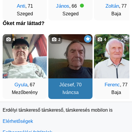
Anti
János
Zoltán
, 71
, 66
, 77
Szeged
Szeged
Baja
Őket már láttad?
4
2
4
Gyula
József
Ferenc
, 67
, 70
, 77
Mezőberény
Iváncsa
Baja
Erdélyi társkereső társkereső, társkeresés mobilon is
Elérhetőségek