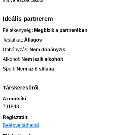
mit válaszolt Gábor.
Ideális partnerem
Féltékenység:
Megbízik a partnerében
Testalkat:
Átlagos
Dohányzás:
Nem dohányzik
Alkohol:
Nem iszik alkoholt
Sport:
Nem az ő stílusa
Társkeresőről
Azonosító:
731948
Regisztrált:
Belépve láthatod