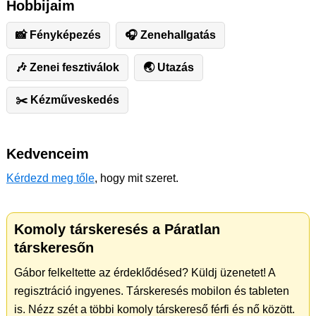
Hobbijaim
📸 Fényképezés
🎧 Zenehallgatás
🎶 Zenei fesztiválok
🌏 Utazás
✂️ ️Kézműveskedés
Kedvenceim
Kérdezd meg tőle
, hogy mit szeret.
Komoly társkeresés a Páratlan
társkeresőn
Gábor felkeltette az érdeklődésed? Küldj üzenetet! A
regisztráció ingyenes. Társkeresés mobilon és tableten
is. Nézz szét a többi komoly társkereső férfi és nő között.