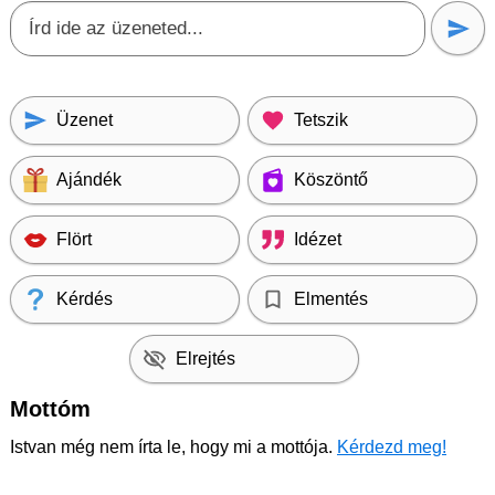
Üzenet
Tetszik
Ajándék
Köszöntő
Flört
Idézet
Kérdés
Elmentés
Elrejtés
Mottóm
Istvan még nem írta le, hogy mi a mottója.
Kérdezd meg!