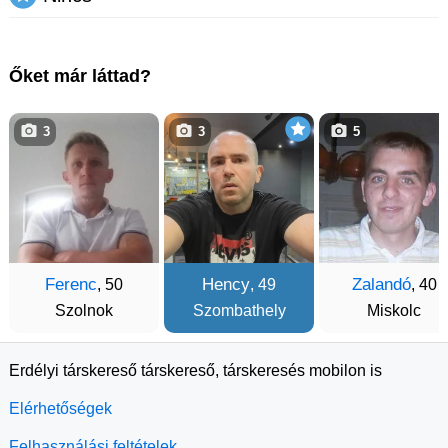
Őket már láttad?
3
3
5
Ferenc
Hency
Zalandó
, 50
, 49
, 40
Szolnok
Szombathely
Miskolc
Erdélyi társkereső társkereső, társkeresés mobilon is
Elérhetőségek
Felhasználási feltételek