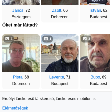
János
Zsolt
István
, 72
, 66
, 62
Esztergom
Debrecen
Budapest
Őket már láttad?
1
1
3
Pista
Levente
Bubo
, 68
, 71
, 69
Debrecen
Budapest
Budapest
Erdélyi társkereső társkereső, társkeresés mobilon is
Elérhetőségek