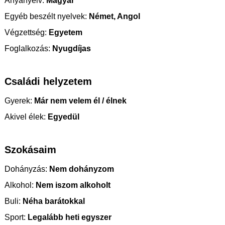
Anyanyelv:
Magyar
Egyéb beszélt nyelvek:
Német, Angol
Végzettség:
Egyetem
Foglalkozás:
Nyugdíjas
Családi helyzetem
Gyerek:
Már nem velem él / élnek
Akivel élek:
Egyedül
Szokásaim
Dohányzás:
Nem dohányzom
Alkohol:
Nem iszom alkoholt
Buli:
Néha barátokkal
Sport:
Legalább heti egyszer