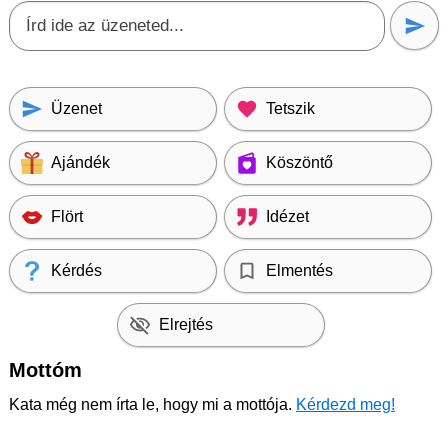
Üzenet
Tetszik
Ajándék
Köszöntő
Flört
Idézet
Kérdés
Elmentés
Elrejtés
Mottóm
Kata még nem írta le, hogy mi a mottója.
Kérdezd meg!