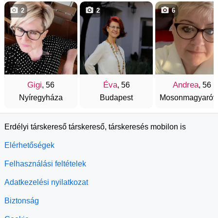
2
2
6
Gigi
Éva
Andrea
, 56
, 56
, 56
Nyíregyháza
Budapest
Mosonmagyaróv
Erdélyi társkereső társkereső, társkeresés mobilon is
Elérhetőségek
Felhasználási feltételek
Adatkezelési nyilatkozat
Biztonság