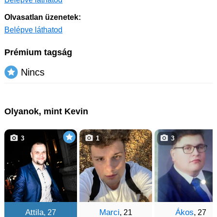
Olvasatlan üzenetek:
Belépve láthatod
Prémium tagság
Nincs
Olyanok, mint Kevin
3
1
3
Attila
Marci
Ákos
, 27
, 21
, 27