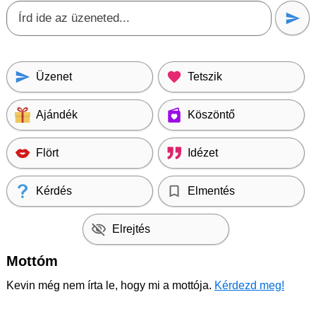
Üzenet
Tetszik
Ajándék
Köszöntő
Flört
Idézet
Kérdés
Elmentés
Elrejtés
Mottóm
Kevin még nem írta le, hogy mi a mottója.
Kérdezd meg!