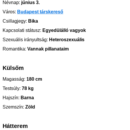
Névnap:
június 3.
Város:
Budapest társkereső
Csillagjegy:
Bika
Kapcsolati státusz:
Egyedülálló vagyok
Szexuális irányultság:
Heteroszexuális
Romantika:
Vannak pillanataim
Külsőm
Magasság:
180 cm
Testsúly:
78 kg
Hajszín:
Barna
Szemszín:
Zöld
Hátterem