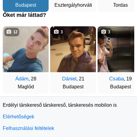
Budapest
Esztergályhorváti
Tordas
Őket már láttad?
12
3
3
Ádám
Dániel
Csaba
, 28
, 21
, 19
Maglód
Budapest
Budapest
Erdélyi társkereső társkereső, társkeresés mobilon is
Elérhetőségek
Felhasználási feltételek