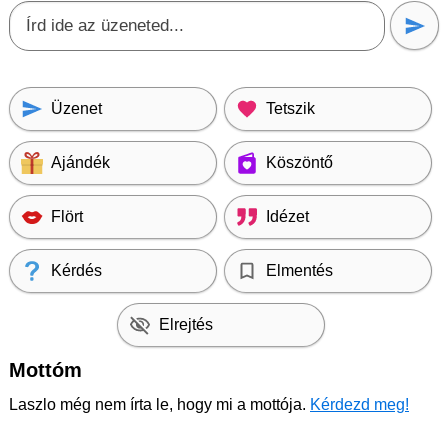
Üzenet
Tetszik
Ajándék
Köszöntő
Flört
Idézet
Kérdés
Elmentés
Elrejtés
Mottóm
Laszlo még nem írta le, hogy mi a mottója.
Kérdezd meg!