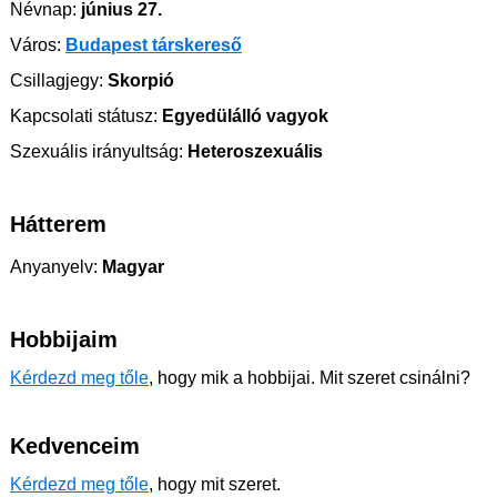
Névnap:
június 27.
Város:
Budapest társkereső
Csillagjegy:
Skorpió
Kapcsolati státusz:
Egyedülálló vagyok
Szexuális irányultság:
Heteroszexuális
Hátterem
Anyanyelv:
Magyar
Hobbijaim
Kérdezd meg tőle
, hogy mik a hobbijai. Mit szeret csinálni?
Kedvenceim
Kérdezd meg tőle
, hogy mit szeret.