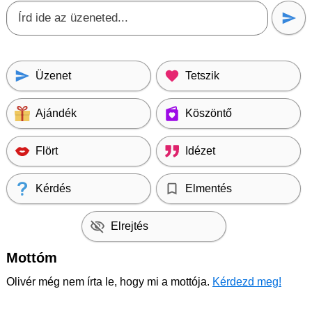
Üzenet
Tetszik
Ajándék
Köszöntő
Flört
Idézet
Kérdés
Elmentés
Elrejtés
Mottóm
Olivér még nem írta le, hogy mi a mottója.
Kérdezd meg!