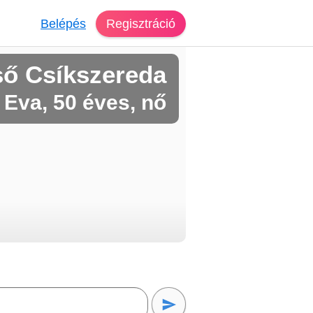
Belépés
Regisztráció
ső Csíkszereda
Eva, 50 éves, nő