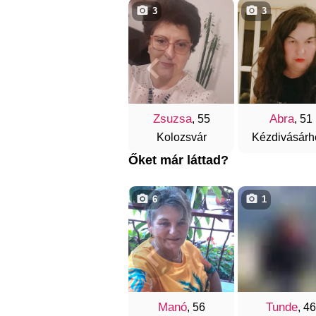
3
3
Zsuzsa
Abra
, 55
, 51
Kolozsvár
Kézdivásárh
Őket már láttad?
6
1
Manó
Tunde
, 56
, 46