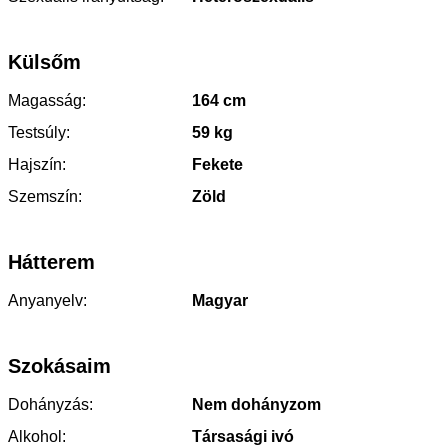
Külsőm
Magasság:
164 cm
Testsúly:
59 kg
Hajszín:
Fekete
Szemszín:
Zöld
Hátterem
Anyanyelv:
Magyar
Szokásaim
Dohányzás:
Nem dohányzom
Alkohol:
Társasági ivó