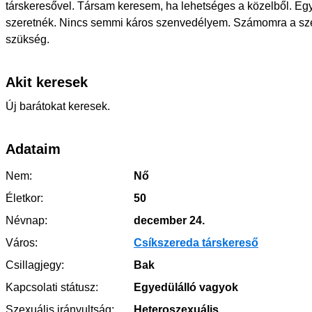
társkeresővel. Társam keresem, ha lehetséges a közelből. Eg
szeretnék. Nincs semmi káros szenvedélyem. Számomra a sz
szükség.
Akit keresek
Új barátokat keresek.
Adataim
Nem:
Nő
Életkor:
50
Névnap:
december 24.
Város:
Csíkszereda társkereső
Csillagjegy:
Bak
Kapcsolati státusz:
Egyedülálló vagyok
Szexuális irányultság:
Heteroszexuális