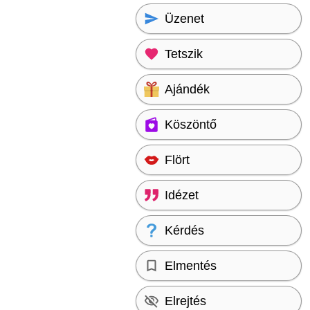
Üzenet
Tetszik
Ajándék
Köszöntő
Flört
Idézet
Kérdés
Elmentés
Elrejtés