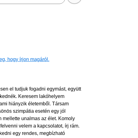
g, hogy írjon magáról.
sen el tudjuk fogadni egymást, együtt
erkednék. Keresem lakóhelyem
, ami hiányzik életemből. Társam
önös szimpátia esetén egy jól
n mellette unalmas az élet. Komoly
elvenni velem a kapcsolatot, írj rám.
kedni egy rendes, megbízható