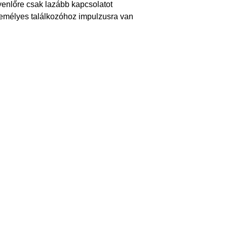
yenlőre csak lazább kapcsolatot
emélyes találkozóhoz impulzusra van