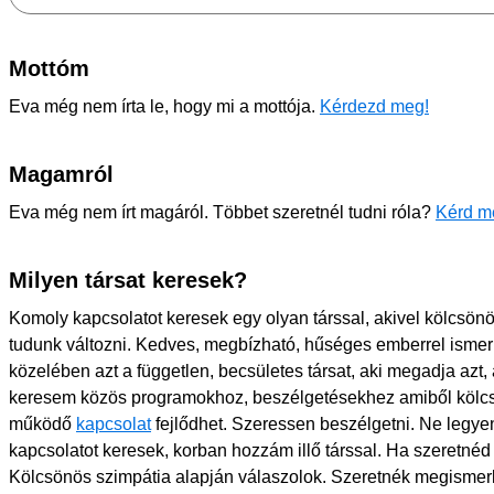
Mottóm
Eva még nem írta le, hogy mi a mottója.
Kérdezd meg!
Magamról
Eva még nem írt magáról. Többet szeretnél tudni róla?
Kérd me
Milyen társat keresek?
Komoly kapcsolatot keresek egy olyan társsal, akivel kölcsönö
tudunk változni. Kedves, megbízható, hűséges emberrel ism
közelében azt a független, becsületes társat, aki megadja azt
keresem közös programokhoz, beszélgetésekhez amiből kölcs
működő
kapcsolat
fejlődhet. Szeressen beszélgetni. Ne legye
kapcsolatot keresek, korban hozzám illő társsal. Ha szeretnéd f
Kölcsönös szimpátia alapján válaszolok. Szeretnék megismer