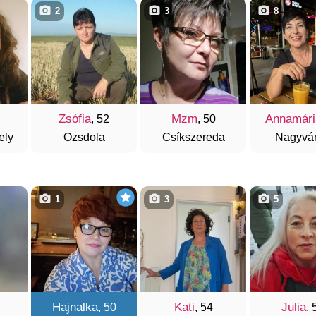
2
3
8
Zsófia
Mzm
Annamári
, 52
, 50
ely
Ozsdola
Csíkszereda
Nagyvá
1
3
5
Hajnalka
Kati
Julia
, 50
, 54
, 