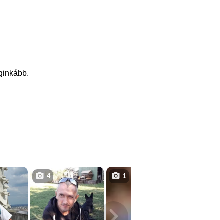
eginkább.
4
1
1