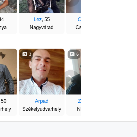
Lez
Csaba
Kopk
44
, 55
, 52
nya
Nagyvárad
Csíkszereda
Gyergyósz
3
6
1
Arpad
Zoltán
Kare
, 50
, 54
rhely
Székelyudvarhely
Nagyvárad
Nagy