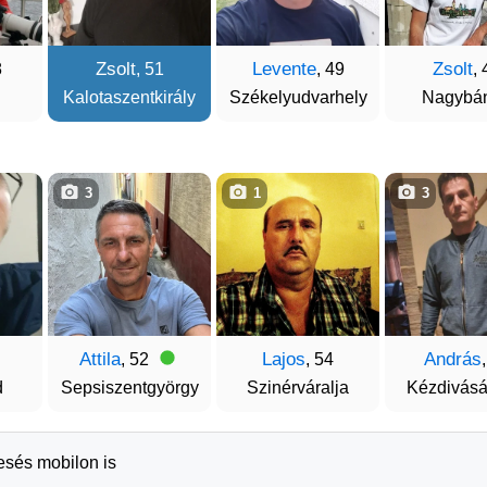
Zsolt
Levente
Zsolt
8
, 51
, 49
, 
Kalotaszentkirály
Székelyudvarhely
Nagybá
3
1
3
Attila
Lajos
András
, 52
, 54
d
Sepsiszentgyörgy
Szinérváralja
Kézdivásá
resés mobilon is