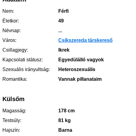
Nem:
Férfi
Életkor:
49
Névnap:
...
Város:
Csíkszereda társkereső
Csillagjegy:
Ikrek
Kapcsolati státusz:
Egyedülálló vagyok
Szexuális irányultság:
Heteroszexuális
Romantika:
Vannak pillanataim
Külsőm
Magasság:
178 cm
Testsúly:
81 kg
Hajszín:
Barna