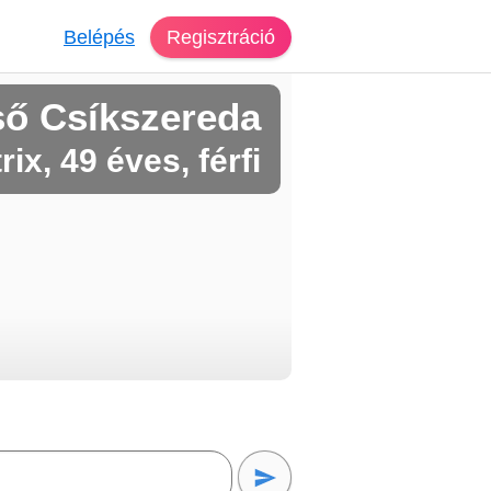
Belépés
Regisztráció
ső Csíkszereda
rix, 49 éves, férfi