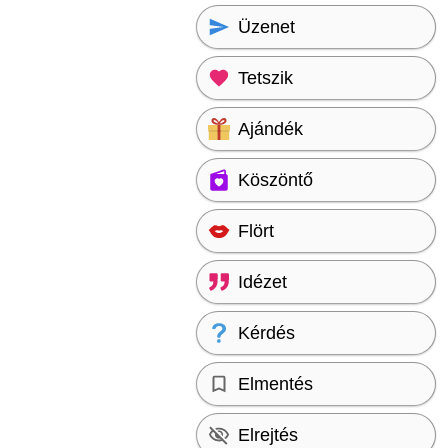
Üzenet
Tetszik
Ajándék
Köszöntő
Flört
Idézet
Kérdés
Elmentés
Elrejtés