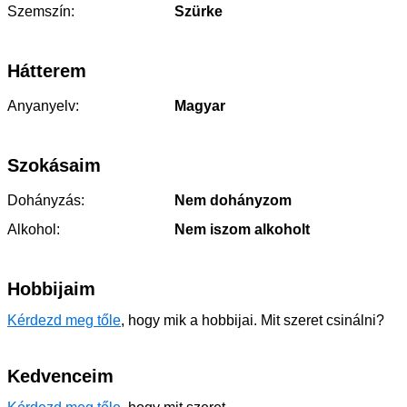
Szemszín:
Szürke
Hátterem
Anyanyelv:
Magyar
Szokásaim
Dohányzás:
Nem dohányzom
Alkohol:
Nem iszom alkoholt
Hobbijaim
Kérdezd meg tőle
, hogy mik a hobbijai. Mit szeret csinálni?
Kedvenceim