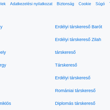
elek
Adatkezelési nyilatkozat
Biztonság
Cookie
Súgó
ly
Erdélyi társkereső Barót
Erdélyi társkereső Zilah
ely
társkereső
örgy
Társkereső
Erdélyi társkereső
Romániai társkereső
miklós
Diplomás társkereső