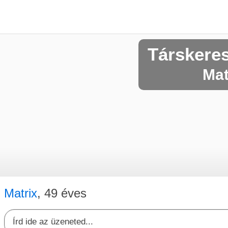
Társkere
Mat
Matrix
, 49 éves