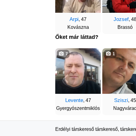
Arpi
Jozsef
, 47
, 4
Kovászna
Brassó
Őket már láttad?
7
1
Levente
Sziszi
, 47
, 45
Gyergyószentmiklós
Nagyvára
Erdélyi társkereső társkereső, társke