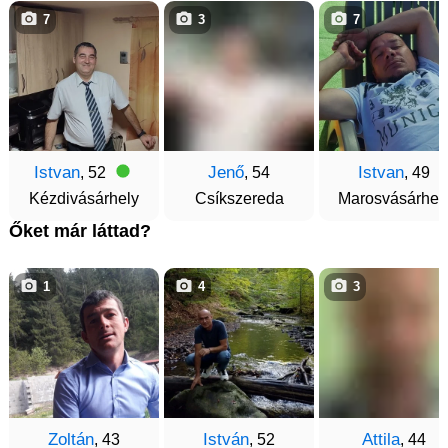
7
3
7
Istvan
Jenő
Istvan
, 52
, 54
, 49
Kézdivásárhely
Csíkszereda
Marosvásárhel
Őket már láttad?
1
4
3
Zoltán
István
Attila
, 43
, 52
, 44