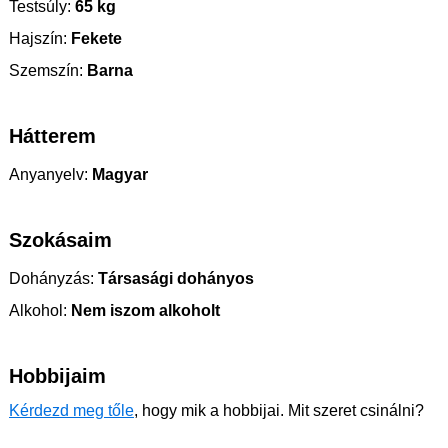
Testsúly:
65 kg
Hajszín:
Fekete
Szemszín:
Barna
Hátterem
Anyanyelv:
Magyar
Szokásaim
Dohányzás:
Társasági dohányos
Alkohol:
Nem iszom alkoholt
Hobbijaim
Kérdezd meg tőle
, hogy mik a hobbijai. Mit szeret csinálni?