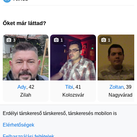
Őket már láttad?
3
1
1
Ady
Tibi
Zoltan
, 42
, 41
, 39
Zilah
Kolozsvár
Nagyvárad
Erdélyi társkereső társkereső, társkeresés mobilon is
Elérhetőségek
Felhasználási feltételek