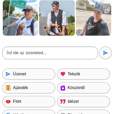
Üzenet
Tetszik
Ajándék
Köszöntő
Flört
Idézet