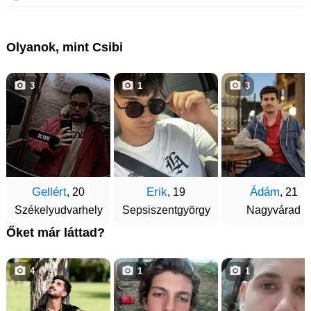
Olyanok, mint Csibi
3
1
3
Gellért
Erik
Ádám
, 20
, 19
, 21
Székelyudvarhely
Sepsiszentgyörgy
Nagyvárad
Őket már láttad?
4
1
1