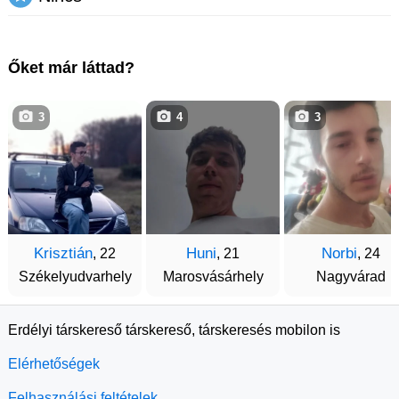
Őket már láttad?
3
4
3
Krisztián
Huni
Norbi
, 22
, 21
, 24
Székelyudvarhely
Marosvásárhely
Nagyvárad
Erdélyi társkereső társkereső, társkeresés mobilon is
Elérhetőségek
Felhasználási feltételek