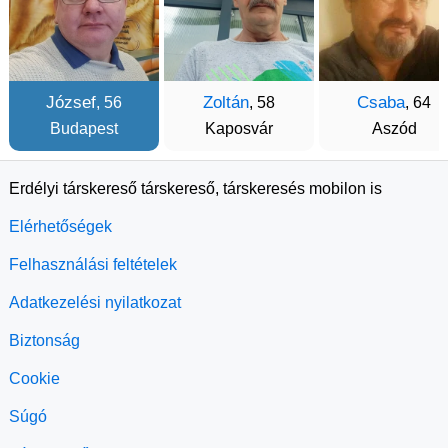
József
Zoltán
Csaba
, 56
, 58
, 64
Budapest
Kaposvár
Aszód
Erdélyi társkereső társkereső, társkeresés mobilon is
Elérhetőségek
Felhasználási feltételek
Adatkezelési nyilatkozat
Biztonság
Cookie
Súgó