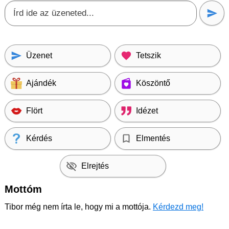
Üzenet
Tetszik
Ajándék
Köszöntő
Flört
Idézet
Kérdés
Elmentés
Elrejtés
Mottóm
Tibor még nem írta le, hogy mi a mottója.
Kérdezd meg!