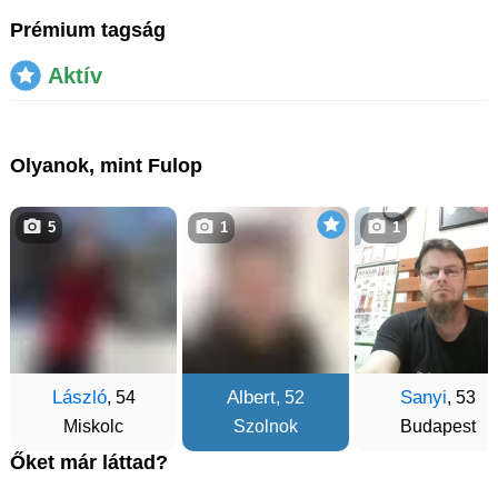
Prémium tagság
Aktív
Olyanok, mint Fulop
5
1
1
László
Albert
Sanyi
, 54
, 52
, 53
Miskolc
Szolnok
Budapest
Őket már láttad?