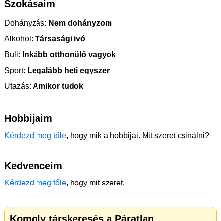
Szokásaim
Dohányzás:
Nem dohányzom
Alkohol:
Társasági ivó
Buli:
Inkább otthonülő vagyok
Sport:
Legalább heti egyszer
Utazás:
Amikor tudok
Hobbijaim
Kérdezd meg tőle
, hogy mik a hobbijai. Mit szeret csinálni?
Kedvenceim
Kérdezd meg tőle
, hogy mit szeret.
Komoly társkeresés a Páratlan