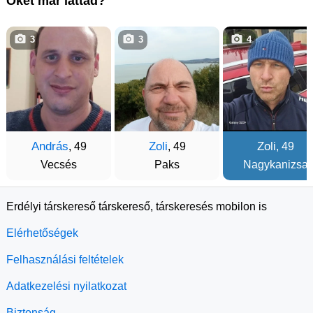
Őket már láttad?
3
3
4
András
Zoli
Zoli
, 49
, 49
, 49
Vecsés
Paks
Nagykanizsa
Erdélyi társkereső társkereső, társkeresés mobilon is
Elérhetőségek
Felhasználási feltételek
Adatkezelési nyilatkozat
Biztonság