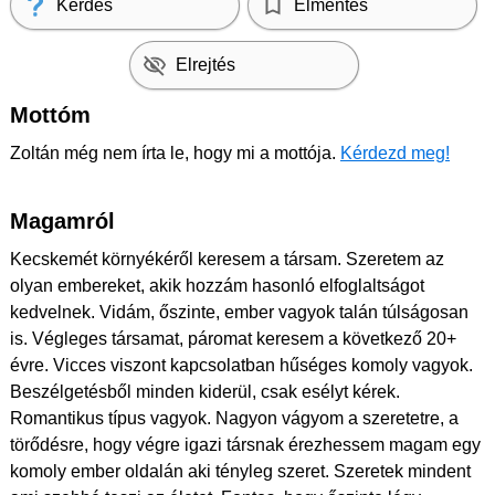
Kérdés
Elmentés
Elrejtés
Mottóm
Zoltán még nem írta le, hogy mi a mottója.
Kérdezd meg!
Magamról
Kecskemét környékéről keresem a társam. Szeretem az
olyan embereket, akik hozzám hasonló elfoglaltságot
kedvelnek. Vidám, őszinte, ember vagyok talán túlságosan
is. Végleges társamat, páromat keresem a következő 20+
évre. Vicces viszont kapcsolatban hűséges komoly vagyok.
Beszélgetésből minden kiderül, csak esélyt kérek.
Romantikus típus vagyok. Nagyon vágyom a szeretetre, a
törődésre, hogy végre igazi társnak érezhessem magam egy
komoly ember oldalán aki tényleg szeret. Szeretek mindent