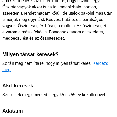
ami szebbé teszi az életet. Fontos, hogy őszinte légy.
Őszinte vagyok akkor is ha fáj, megbízható, pontos,
szeretem a rendet magam kőrül, de utálok pakolni más után.
Ismerjük meg egymást. Kedves, határozott, barátságos
vagyok. Őszinteség és hűség a mottóm. Az őszinteséget
elvárom a másik féltől is. Fontosnak tartom a tiszteletet,
megbecsülést és az őszinteséget.
Milyen társat keresek?
Zoltán még nem írta le, hogy milyen társat keres.
Kérdezd
meg!
Akit keresek
Szeretnék megismerkedni egy 45 és 55 év közötti nővel.
Adataim