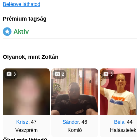
Belépve láthatod
Prémium tagság
Aktív
Olyanok, mint Zoltán
3
2
3
Krisz
Sándor
Béla
, 47
, 46
, 44
Veszprém
Komló
Halásztelek