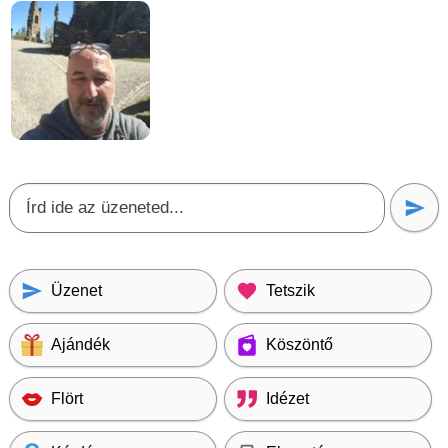
Üzenet
Tetszik
Ajándék
Köszöntő
Flört
Idézet