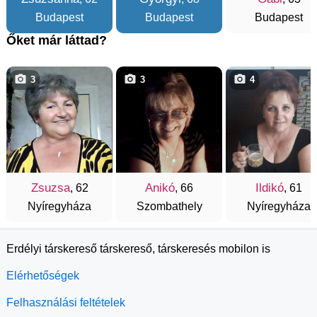
Budapest
Budapest
Budapest
Őket már láttad?
3
3
4
Zsuzsa
Anikó
Ildikó
, 62
, 66
, 61
Nyíregyháza
Szombathely
Nyíregyháza
Erdélyi társkereső társkereső, társkeresés mobilon is
Elérhetőségek
Felhasználási feltételek