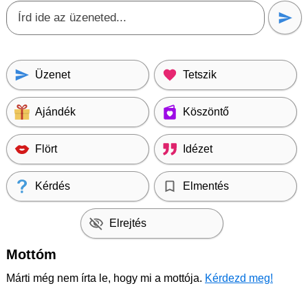
Üzenet
Tetszik
Ajándék
Köszöntő
Flört
Idézet
Kérdés
Elmentés
Elrejtés
Mottóm
Márti még nem írta le, hogy mi a mottója.
Kérdezd meg!