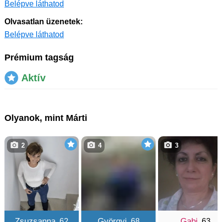
Belépve láthatod
Olvasatlan üzenetek:
Belépve láthatod
Prémium tagság
Aktív
Olyanok, mint Márti
2
4
3
Zsuzsanna
Györgyi
Gabi
, 62
, 68
, 63