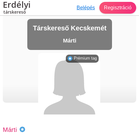
Erdélyi
Belépés
Regisztráció
társkereső
Társkereső Kecskemét
Márti
Prémium tag
Márti