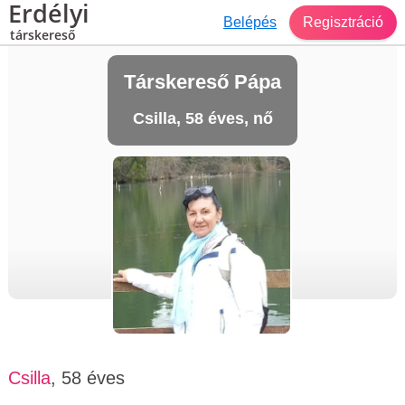
Erdélyi
Belépés
Regisztráció
társkereső
Társkereső Pápa
Csilla, 58 éves, nő
Csilla
, 58 éves