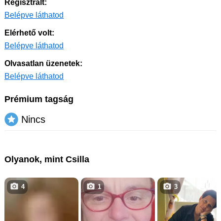
Regisztrált:
Belépve láthatod
Elérhető volt:
Belépve láthatod
Olvasatlan üzenetek:
Belépve láthatod
Prémium tagság
Nincs
Olyanok, mint Csilla
4
1
3