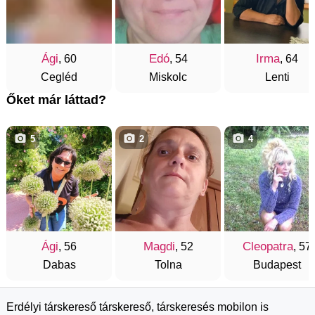
Ági
Edó
Irma
, 60
, 54
, 64
Cegléd
Miskolc
Lenti
Őket már láttad?
5
2
4
Ági
Magdi
Cleopatra
, 56
, 52
, 57
Dabas
Tolna
Budapest
Erdélyi társkereső társkereső, társkeresés mobilon is