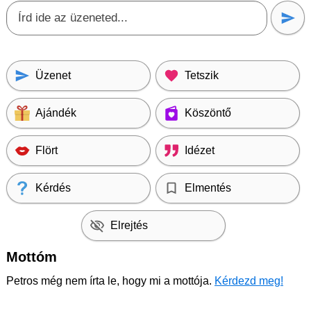
Üzenet
Tetszik
Ajándék
Köszöntő
Flört
Idézet
Kérdés
Elmentés
Elrejtés
Mottóm
Petros még nem írta le, hogy mi a mottója.
Kérdezd meg!