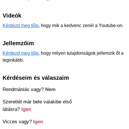
Videók
Kérdezd meg tőle
, hogy mik a kedvenc zenéi a Youtube-on.
Jellemzőim
Kérdezd meg tőle
, hogy milyen tulajdonságok jellemzik őt a
leginkább.
Kérdéseim és válaszaim
Rendmániás vagy?
Nem
Szerettél már bele valakibe első
látásra?
Igen
Vicces vagy?
Igen