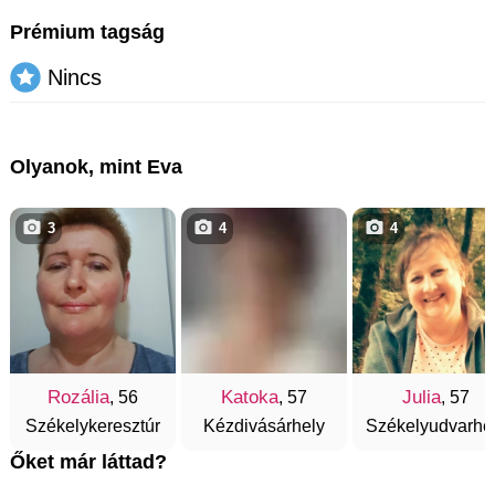
Prémium tagság
Nincs
Olyanok, mint Eva
3
4
4
Rozália
Katoka
Julia
, 56
, 57
, 57
Székelykeresztúr
Kézdivásárhely
Székelyudvarhe
Őket már láttad?