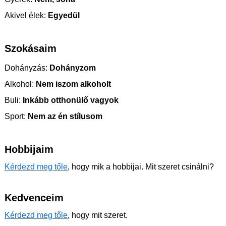
Akivel élek:
Egyedül
Szokásaim
Dohányzás:
Dohányzom
Alkohol:
Nem iszom alkoholt
Buli:
Inkább otthonülő vagyok
Sport:
Nem az én stílusom
Hobbijaim
Kérdezd meg tőle
, hogy mik a hobbijai. Mit szeret csinálni?
Kedvenceim
Kérdezd meg tőle
, hogy mit szeret.