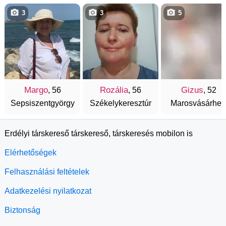
3
3
5
Margo
Rozália
Gizus
, 56
, 56
, 52
Sepsiszentgyörgy
Székelykeresztúr
Marosvásárhel
Erdélyi társkereső társkereső, társkeresés mobilon is
Elérhetőségek
Felhasználási feltételek
Adatkezelési nyilatkozat
Biztonság