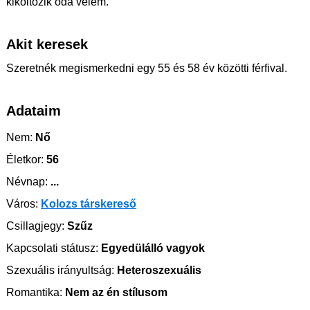
kikoltozik oda velem.
Akit keresek
Szeretnék megismerkedni egy 55 és 58 év közötti férfival.
Adataim
Nem:
Nő
Életkor:
56
Névnap:
...
Város:
Kolozs társkereső
Csillagjegy:
Szűz
Kapcsolati státusz:
Egyedülálló vagyok
Szexuális irányultság:
Heteroszexuális
Romantika:
Nem az én stílusom