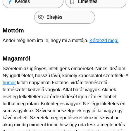
Kérdés
Elmentés
Elrejtés
Mottóm
Andor még nem írta le, hogy mi a mottója.
Kérdezd meg!
Magamról
Szeretem az igényes, intelligens embereket. Nincs ideálom.
Nyugodt életet, hosszú távú, komoly kapcsolatot szeretnék. A
humor
kitölti napjaimat. Fiatalos, vidám természetű,
természetet kedvelő vagyok. Állat barát vagyok. Akinek
esetleg felkeltettem az érdeklődését írjon rám és többet
tudhat meg rólam. Különleges vagyok. Ne légy tökéletes én
sem vagyok az. Szívesen beszélgetek egy jó ital vagy egy
kávé mellett. Szeretek meglepetéseket okozni, szóval ne
akarj mindig mindent tudni, hisz úgy oda lesz a meglepetés.