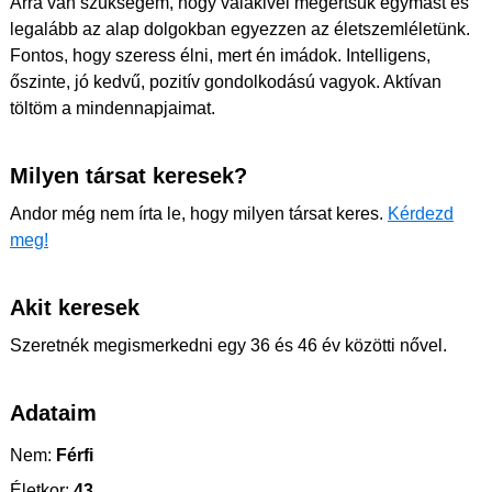
Arra van szükségem, hogy valakivel megértsük egymást és
legalább az alap dolgokban egyezzen az életszemléletünk.
Fontos, hogy szeress élni, mert én imádok. Intelligens,
őszinte, jó kedvű, pozitív gondolkodású vagyok. Aktívan
töltöm a mindennapjaimat.
Milyen társat keresek?
Andor még nem írta le, hogy milyen társat keres.
Kérdezd
meg!
Akit keresek
Szeretnék megismerkedni egy 36 és 46 év közötti nővel.
Adataim
Nem:
Férfi
Életkor:
43