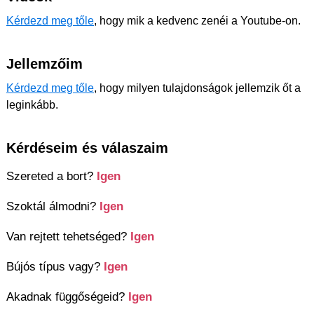
Kérdezd meg tőle
, hogy mik a kedvenc zenéi a Youtube-on.
Jellemzőim
Kérdezd meg tőle
, hogy milyen tulajdonságok jellemzik őt a
leginkább.
Kérdéseim és válaszaim
Szereted a bort?
Igen
Szoktál álmodni?
Igen
Van rejtett tehetséged?
Igen
Bújós típus vagy?
Igen
Akadnak függőségeid?
Igen