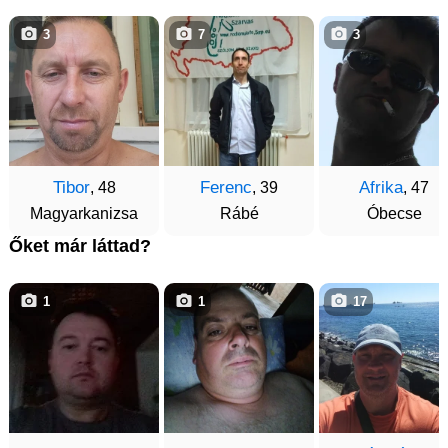
3
7
3
Tibor
Ferenc
Afrika
, 48
, 39
, 47
Magyarkanizsa
Rábé
Óbecse
Őket már láttad?
1
1
17