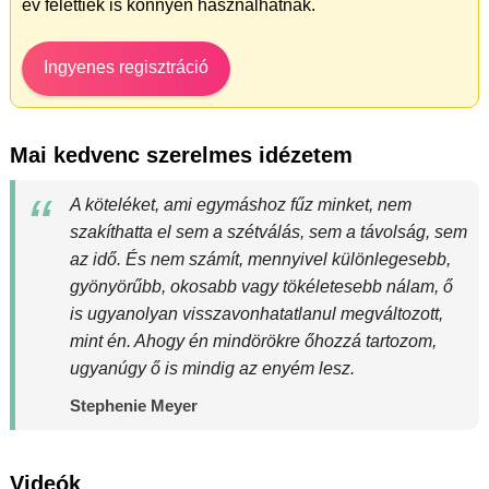
év felettiek is könnyen használhatnak.
Ingyenes regisztráció
Mai kedvenc szerelmes idézetem
A köteléket, ami egymáshoz fűz minket, nem
szakíthatta el sem a szétválás, sem a távolság, sem
az idő. És nem számít, mennyivel különlegesebb,
gyönyörűbb, okosabb vagy tökéletesebb nálam, ő
is ugyanolyan visszavonhatatlanul megváltozott,
mint én. Ahogy én mindörökre őhozzá tartozom,
ugyanúgy ő is mindig az enyém lesz.
Stephenie Meyer
Videók