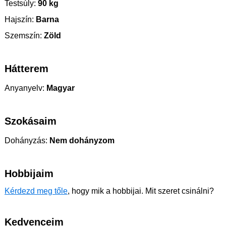
Testsúly:
90 kg
Hajszín:
Barna
Szemszín:
Zöld
Hátterem
Anyanyelv:
Magyar
Szokásaim
Dohányzás:
Nem dohányzom
Hobbijaim
Kérdezd meg tőle
, hogy mik a hobbijai. Mit szeret csinálni?
Kedvenceim