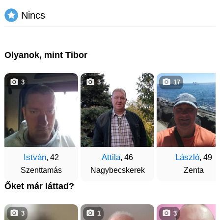
Nincs
Olyanok, mint Tibor
3
3
17
István
Attila
László
, 42
, 46
, 49
Szenttamás
Nagybecskerek
Zenta
Őket már láttad?
3
1
3