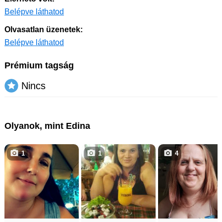
Belépve láthatod
Olvasatlan üzenetek:
Belépve láthatod
Prémium tagság
Nincs
Olyanok, mint Edina
1
1
4