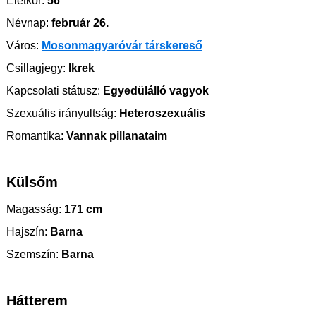
Életkor:
56
Névnap:
február 26.
Város:
Mosonmagyaróvár társkereső
Csillagjegy:
Ikrek
Kapcsolati státusz:
Egyedülálló vagyok
Szexuális irányultság:
Heteroszexuális
Romantika:
Vannak pillanataim
Külsőm
Magasság:
171 cm
Hajszín:
Barna
Szemszín:
Barna
Hátterem