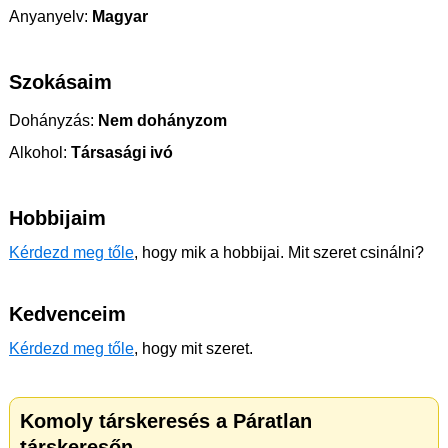
Anyanyelv:
Magyar
Szokásaim
Dohányzás:
Nem dohányzom
Alkohol:
Társasági ivó
Hobbijaim
Kérdezd meg tőle
, hogy mik a hobbijai. Mit szeret csinálni?
Kedvenceim
Kérdezd meg tőle
, hogy mit szeret.
Komoly társkeresés a Páratlan
társkeresőn