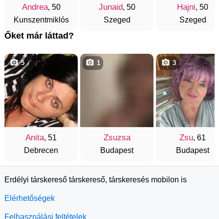
Andrea
Junaid
Hajni
, 50
, 50
, 50
Kunszentmiklós
Szeged
Szeged
Őket már láttad?
5
1
3
Anita
Zsuzsa
Zsu
, 51
, 61
Debrecen
Budapest
Budapest
Erdélyi társkereső társkereső, társkeresés mobilon is
Elérhetőségek
Felhasználási feltételek