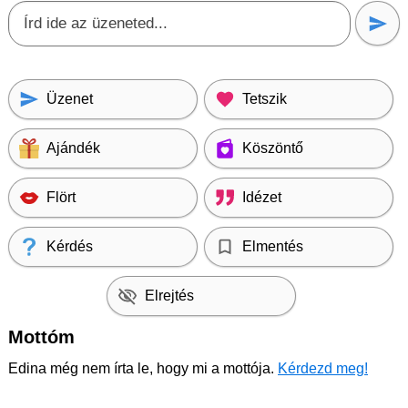
Üzenet
Tetszik
Ajándék
Köszöntő
Flört
Idézet
Kérdés
Elmentés
Elrejtés
Mottóm
Edina még nem írta le, hogy mi a mottója.
Kérdezd meg!