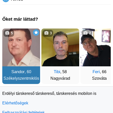
Őket már láttad?
5
3
2
Sandor
Tibi
Feri
, 60
, 58
, 66
Székelyszentmiklós
Nagyvárad
Szováta
Erdélyi társkereső társkereső, társkeresés mobilon is
Elérhetőségek
Felhasználási feltételek