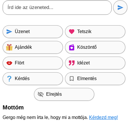
Üzenet
Tetszik
Ajándék
Köszöntő
Flört
Idézet
Kérdés
Elmentés
Elrejtés
Mottóm
Gergo még nem írta le, hogy mi a mottója.
Kérdezd meg!