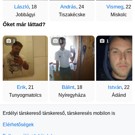
László
András
Vismeg
, 18
, 24
, 22
Jobbágyi
Tiszakécske
Miskolc
Őket már láttad?
1
1
1
Erik
Bálint
István
, 21
, 18
, 22
Tunyogmatolcs
Nyíregyháza
Ádánd
Erdélyi társkereső társkereső, társkeresés mobilon is
Elérhetőségek