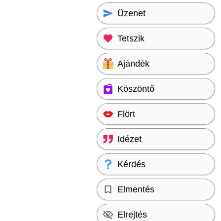
Üzenet
Tetszik
Ajándék
Köszöntő
Flört
Idézet
Kérdés
Elmentés
Elrejtés