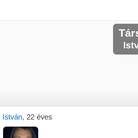
Tár
Ist
István
, 22 éves