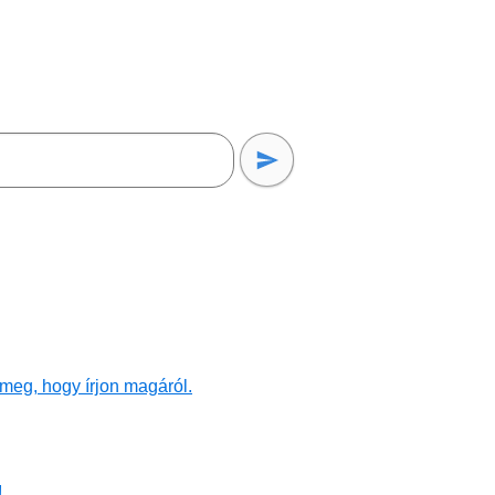
meg, hogy írjon magáról.
!