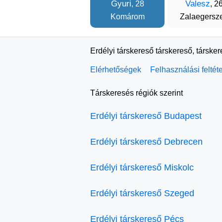
Gyuri
Valesz
, 28
, 2
Komárom
Zalaegersz
Erdélyi társkereső társkereső, társke
Elérhetőségek
Felhasználási feltét
Társkeresés régiók szerint
Erdélyi társkereső Budapest
Erdélyi társkereső Debrecen
Erdélyi társkereső Miskolc
Erdélyi társkereső Szeged
Erdélyi társkereső Pécs