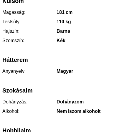
Külsőm
Magasság:
181 cm
Testsúly:
110 kg
Hajszín:
Barna
Szemszín:
Kék
Hátterem
Anyanyelv:
Magyar
Szokásaim
Dohányzás:
Dohányzom
Alkohol:
Nem iszom alkoholt
Hobbijaim