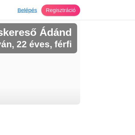
Belépés
Regisztráció
skereső Ádánd
ván, 22 éves, férfi