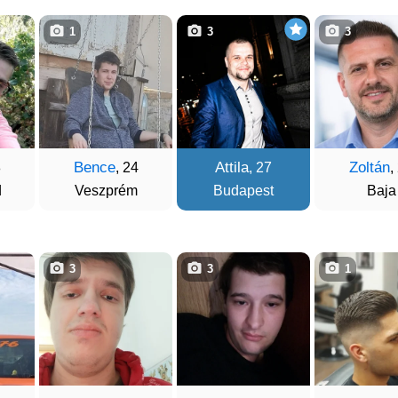
1
3
3
Bence
Attila
Zoltán
8
, 24
, 27
,
d
Veszprém
Budapest
Baja
3
3
1