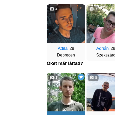
4
3
Attila
Adrián
, 28
, 2
Debrecen
Szekszár
Őket már láttad?
1
5