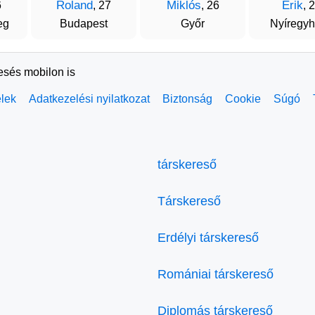
Roland
Miklós
Erik
6
, 27
, 26
, 
eg
Budapest
Győr
Nyíregy
resés mobilon is
elek
Adatkezelési nyilatkozat
Biztonság
Cookie
Súgó
társkereső
Társkereső
Erdélyi társkereső
Romániai társkereső
Diplomás társkereső