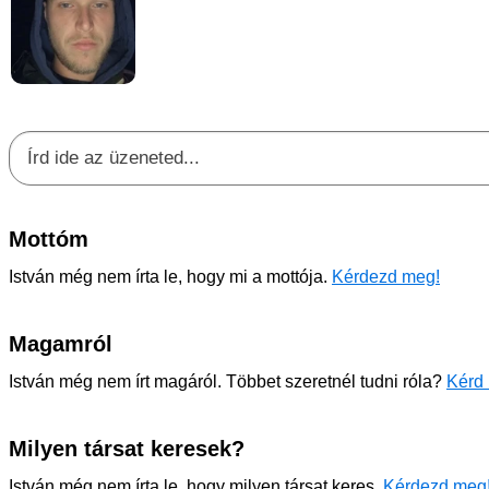
Mottóm
István még nem írta le, hogy mi a mottója.
Kérdezd meg!
Magamról
István még nem írt magáról. Többet szeretnél tudni róla?
Kérd 
Milyen társat keresek?
István még nem írta le, hogy milyen társat keres.
Kérdezd meg