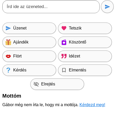
Üzenet
Tetszik
Ajándék
Köszöntő
Flört
Idézet
Kérdés
Elmentés
Elrejtés
Mottóm
Gábor még nem írta le, hogy mi a mottója.
Kérdezd meg!