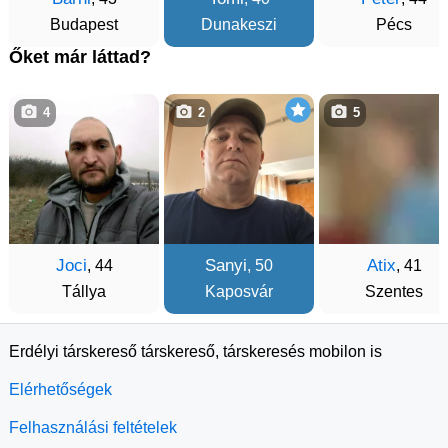
Budapest
Dunakeszi
Pécs
Őket már láttad?
4
2
5
Joci
Sanyi
Atix
, 44
, 50
, 41
Tállya
Kaposvár
Szentes
Erdélyi társkereső társkereső, társkeresés mobilon is
Elérhetőségek
Felhasználási feltételek