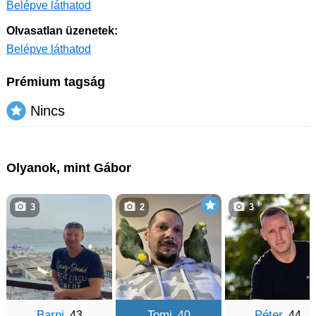
Belépve láthatod
Olvasatlan üzenetek:
Belépve láthatod
Prémium tagság
Nincs
Olyanok, mint Gábor
3
2
3
Barni
Tomi
Péter
, 43
, 40
, 44