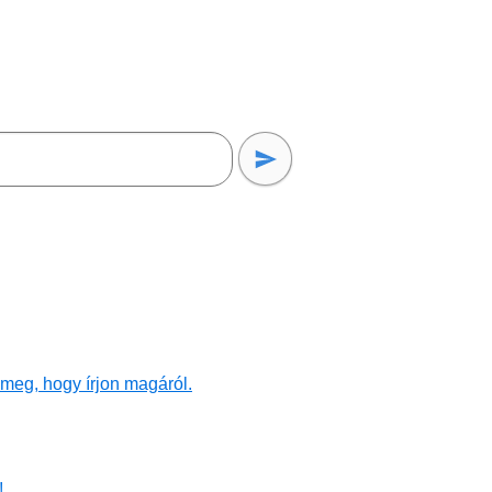
meg, hogy írjon magáról.
!