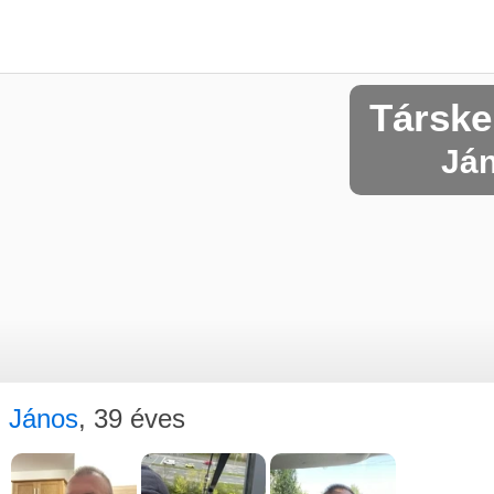
Társke
Ján
János
, 39 éves