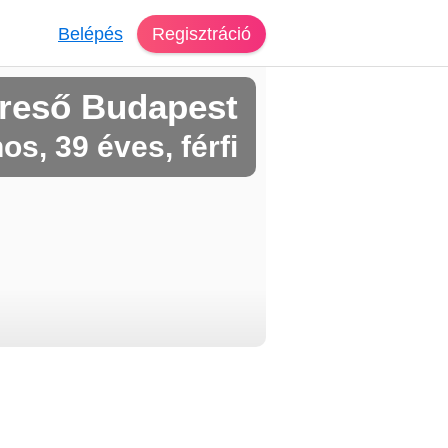
Belépés
Regisztráció
reső Budapest
os, 39 éves, férfi