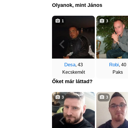
Olyanok, mint János
1
3
Desa
Robi
, 43
, 40
Kecskemét
Paks
Őket már láttad?
3
3