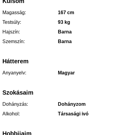
Külsőm
Magasság:
167 cm
Testsúly:
93 kg
Hajszín:
Barna
Szemszín:
Barna
Hátterem
Anyanyelv:
Magyar
Szokásaim
Dohányzás:
Dohányzom
Alkohol:
Társasági ivó
Hobbijaim