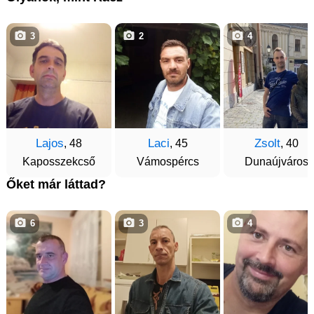
3
2
4
Lajos
Laci
Zsolt
, 48
, 45
, 40
Kaposszekcső
Vámospércs
Dunaújváros
Őket már láttad?
6
3
4