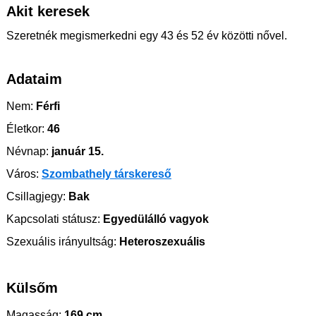
Akit keresek
Szeretnék megismerkedni egy 43 és 52 év közötti nővel.
Adataim
Nem:
Férfi
Életkor:
46
Névnap:
január 15.
Város:
Szombathely társkereső
Csillagjegy:
Bak
Kapcsolati státusz:
Egyedülálló vagyok
Szexuális irányultság:
Heteroszexuális
Külsőm
Magasság:
169 cm