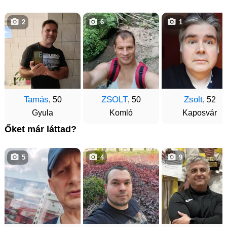
2
6
1
Tamás
ZSOLT
Zsolt
, 50
, 50
, 52
Gyula
Komló
Kaposvár
Őket már láttad?
5
4
9