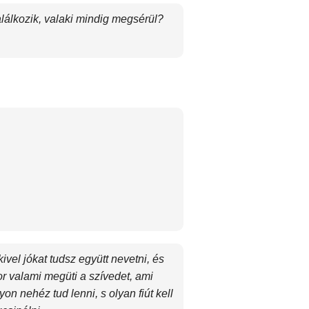
lálkozik, valaki mindig megsérül?
kivel jókat tudsz együtt nevetni, és
or valami megüti a szívedet, ami
yon nehéz tud lenni, s olyan fiút kell