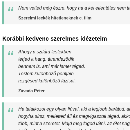
Nem vetted még észre, hogy ha a két ellentétes nem ta
Szerelmi leckék hitetleneknek c. film
Korábbi kedvenc szerelmes idézeteim
Ahogy a szilárd testekben
terjed a hang, átrendeződik
bennem is, ami már ismer téged.
Testem különböző pontjain
rezgésed különböző fázisai.
Závada Péter
Ha találkozol egy olyan fiúval, aki a legjobb barátod, a
hogyha sírsz, melletted áll és megvigasztal téged, akk
több, mint a szeretet. Majd meg fogod látni, az élet nag