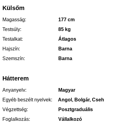
Külsőm
Magasság:
177 cm
Testsúly:
85 kg
Testalkat:
Átlagos
Hajszín:
Barna
Szemszín:
Barna
Hátterem
Anyanyelv:
Magyar
Egyéb beszélt nyelvek:
Angol, Bolgár, Cseh
Végzettség:
Posztgraduális
Foglalkozás:
Vállalkozó