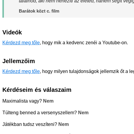
találnod, aki nem nehezíti az életed, hanem segít végig
Barátok közt c. film
Videók
Kérdezd meg tőle
, hogy mik a kedvenc zenéi a Youtube-on.
Jellemzőim
Kérdezd meg tőle
, hogy milyen tulajdonságok jellemzik őt a l
Kérdéseim és válaszaim
Maximalista vagy?
Nem
Túlteng benned a versenyszellem?
Nem
Játékban tudsz veszíteni?
Nem