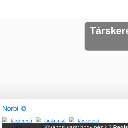
Társker
Norbi
Kíváncsi vagy hogy néz ki?
Regis