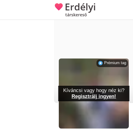
Erdélyi
társkereső
Prémium tag
Kíváncsi vagy hogy néz ki?
Regisztrálj ingyen!