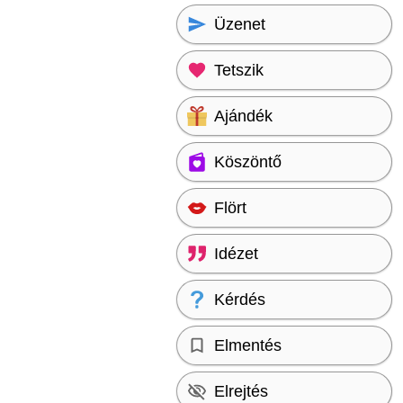
Üzenet
Tetszik
Ajándék
Köszöntő
Flört
Idézet
Kérdés
Elmentés
Elrejtés