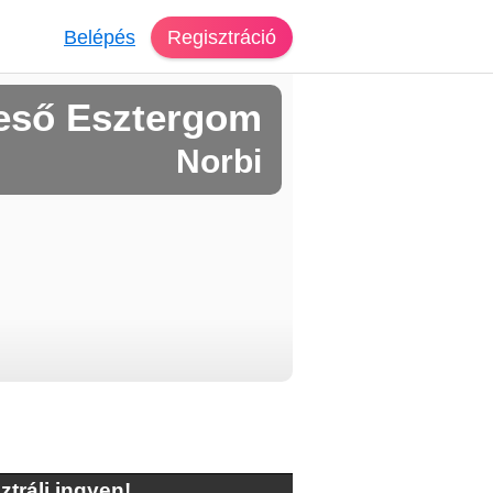
Belépés
Regisztráció
eső Esztergom
Norbi
ztrálj ingyen!