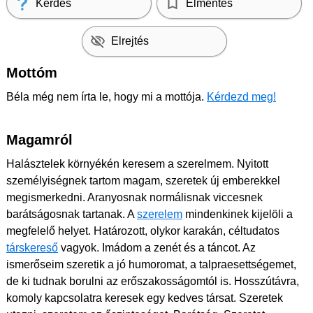
Kérdés
Elmentés
Elrejtés
Mottóm
Béla még nem írta le, hogy mi a mottója.
Kérdezd meg!
Magamról
Halásztelek környékén keresem a szerelmem. Nyitott
személyiségnek tartom magam, szeretek új emberekkel
megismerkedni. Aranyosnak normálisnak viccesnek
barátságosnak tartanak. A
szerelem
mindenkinek kijelöli a
megfelelő helyet. Határozott, olykor karakán, céltudatos
társkereső
vagyok. Imádom a zenét és a táncot. Az
ismerőseim szeretik a jó humoromat, a talpraesettségemet,
de ki tudnak borulni az erőszakosságomtól is. Hosszútávra,
komoly kapcsolatra keresek egy kedves társat. Szeretek