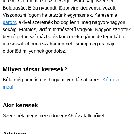
utazni, szeretem az őszinteséget. Barátság, Szeretet,
Boldogság. Elég nyugodt, többnyire kiegyensúlyozott.
Viszonozni fogom ha tetszünk egymásnak. Keresem a
párom
, akivel szeretnék boldog lenni még nagyon-nagyon
sokáig. Fiatalos, vidám természetű vagyok. Nagyon szeretek
beszélgetni, színházba és koncertekre járni, de leginkább
utazással töltöm a szabadidőmet. Ismerj meg és majd
eldöntöd milyennek gondolsz.
Milyen társat keresek?
Béla még nem írta le, hogy milyen társat keres.
Kérdezd
meg!
Akit keresek
Szeretnék megismerkedni egy 48 év alatti nővel.