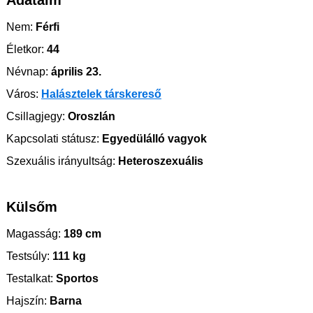
Adataim
Nem:
Férfi
Életkor:
44
Névnap:
április 23.
Város:
Halásztelek társkereső
Csillagjegy:
Oroszlán
Kapcsolati státusz:
Egyedülálló vagyok
Szexuális irányultság:
Heteroszexuális
Külsőm
Magasság:
189 cm
Testsúly:
111 kg
Testalkat:
Sportos
Hajszín:
Barna