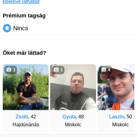
Belépve láthatod
Prémium tagság
Nincs
Őket már láttad?
1
1
4
Zsolti
Gyula
Laszlo
, 42
, 48
, 50
Hajdúnánás
Miskolc
Miskolc