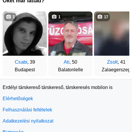
Őket már láttad?
1
1
17
Csabi
Ati
Zsolt
, 39
, 50
, 41
Budapest
Balatonlelle
Zalaegerszeg
Erdélyi társkereső társkereső, társkeresés mobilon is
Elérhetőségek
Felhasználási feltételek
Adatkezelési nyilatkozat